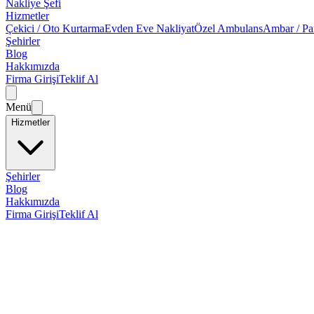
Nakliye Şefi
Hizmetler
Çekici / Oto Kurtarma
Evden Eve Nakliyat
Özel Ambulans
Ambar / Pa
Şehirler
Blog
Hakkımızda
Firma Girişi
Teklif Al
Menü
Hizmetler
Şehirler
Blog
Hakkımızda
Firma Girişi
Teklif Al