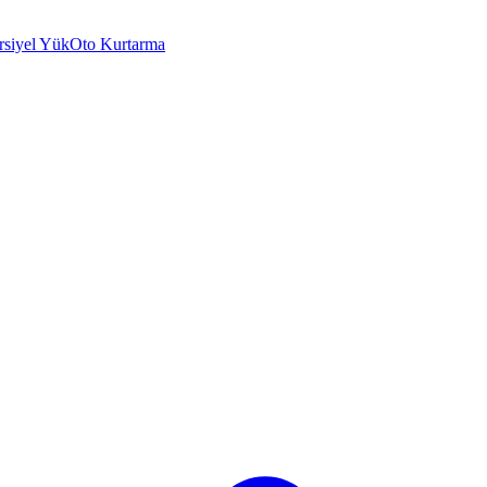
rsiyel Yük
Oto Kurtarma