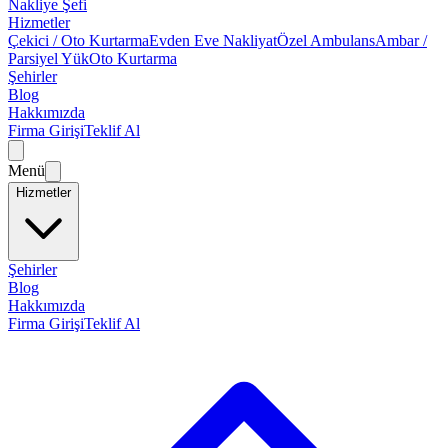
Nakliye Şefi
Hizmetler
Çekici / Oto Kurtarma
Evden Eve Nakliyat
Özel Ambulans
Ambar /
Parsiyel Yük
Oto Kurtarma
Şehirler
Blog
Hakkımızda
Firma Girişi
Teklif Al
Menü
Hizmetler
Şehirler
Blog
Hakkımızda
Firma Girişi
Teklif Al