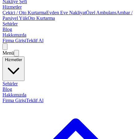
Nakliye Şefi
Hizmetler
Çekici / Oto Kurtarma
Evden Eve Nakliyat
Özel Ambulans
Ambar /
Parsiyel Yük
Oto Kurtarma
Şehirler
Blog
Hakkımızda
Firma Girişi
Teklif Al
Menü
Hizmetler
Şehirler
Blog
Hakkımızda
Firma Girişi
Teklif Al