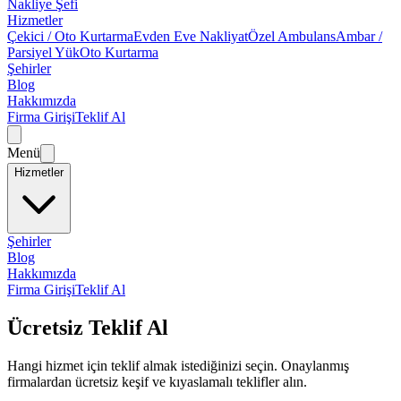
Nakliye Şefi
Hizmetler
Çekici / Oto Kurtarma
Evden Eve Nakliyat
Özel Ambulans
Ambar /
Parsiyel Yük
Oto Kurtarma
Şehirler
Blog
Hakkımızda
Firma Girişi
Teklif Al
Menü
Hizmetler
Şehirler
Blog
Hakkımızda
Firma Girişi
Teklif Al
Ücretsiz Teklif Al
Hangi hizmet için teklif almak istediğinizi seçin. Onaylanmış
firmalardan ücretsiz keşif ve kıyaslamalı teklifler alın.