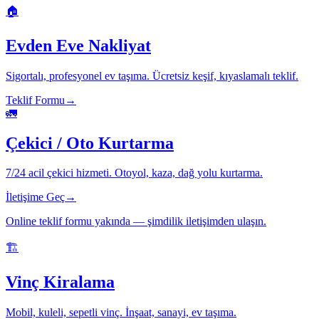
🏠
Evden Eve Nakliyat
Sigortalı, profesyonel ev taşıma. Ücretsiz keşif, kıyaslamalı teklif.
Teklif Formu
→
🚛
Çekici / Oto Kurtarma
7/24 acil çekici hizmeti. Otoyol, kaza, dağ yolu kurtarma.
İletişime Geç
→
Online teklif formu yakında — şimdilik iletişimden ulaşın.
🏗️
Vinç Kiralama
Mobil, kuleli, sepetli vinç. İnşaat, sanayi, ev taşıma.