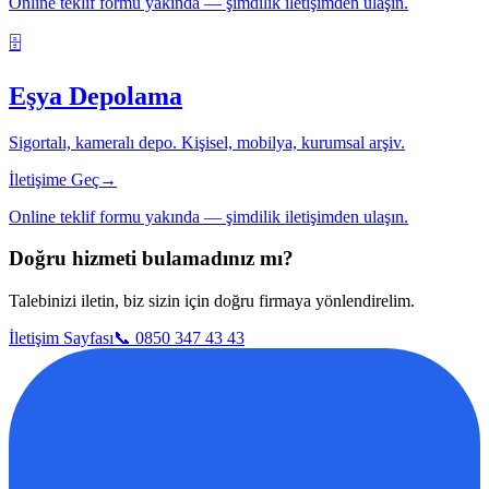
Online teklif formu yakında — şimdilik iletişimden ulaşın.
🗄️
Eşya Depolama
Sigortalı, kameralı depo. Kişisel, mobilya, kurumsal arşiv.
İletişime Geç
→
Online teklif formu yakında — şimdilik iletişimden ulaşın.
Doğru hizmeti bulamadınız mı?
Talebinizi iletin, biz sizin için doğru firmaya yönlendirelim.
İletişim Sayfası
📞 0850 347 43 43