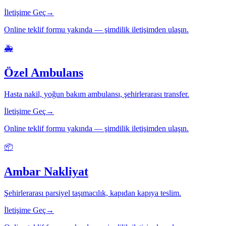
İletişime Geç
→
Online teklif formu yakında — şimdilik iletişimden ulaşın.
🚑
Özel Ambulans
Hasta nakil, yoğun bakım ambulansı, şehirlerarası transfer.
İletişime Geç
→
Online teklif formu yakında — şimdilik iletişimden ulaşın.
📦
Ambar Nakliyat
Şehirlerarası parsiyel taşımacılık, kapıdan kapıya teslim.
İletişime Geç
→