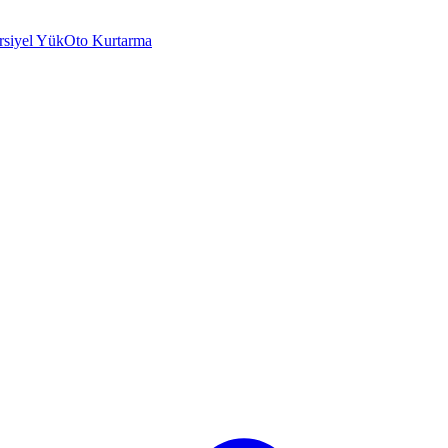
rsiyel Yük
Oto Kurtarma