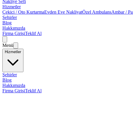
Nakliye Şefi
Hizmetler
Çekici / Oto Kurtarma
Evden Eve Nakliyat
Özel Ambulans
Ambar / Pa
Şehirler
Blog
Hakkımızda
Firma Girişi
Teklif Al
Menü
Hizmetler
Şehirler
Blog
Hakkımızda
Firma Girişi
Teklif Al