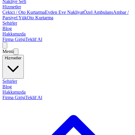
Nakliye Şefi
Hizmetler
Çekici / Oto Kurtarma
Evden Eve Nakliyat
Özel Ambulans
Ambar /
Parsiyel Yük
Oto Kurtarma
Şehirler
Blog
Hakkımızda
Firma Girişi
Teklif Al
Menü
Hizmetler
Şehirler
Blog
Hakkımızda
Firma Girişi
Teklif Al