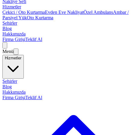
Nakliye Şefi
Hizmetler
Çekici / Oto Kurtarma
Evden Eve Nakliyat
Özel Ambulans
Ambar /
Parsiyel Yük
Oto Kurtarma
Şehirler
Blog
Hakkımızda
Firma Girişi
Teklif Al
Menü
Hizmetler
Şehirler
Blog
Hakkımızda
Firma Girişi
Teklif Al