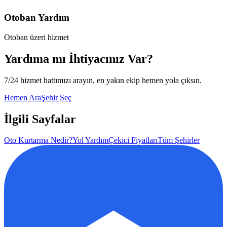
Otoban Yardım
Otoban üzeri hizmet
Yardıma mı İhtiyacınız Var?
7/24 hizmet hattımızı arayın, en yakın ekip hemen yola çıksın.
Hemen Ara
Şehir Seç
İlgili Sayfalar
Oto Kurtarma Nedir?
Yol Yardım
Çekici Fiyatları
Tüm Şehirler