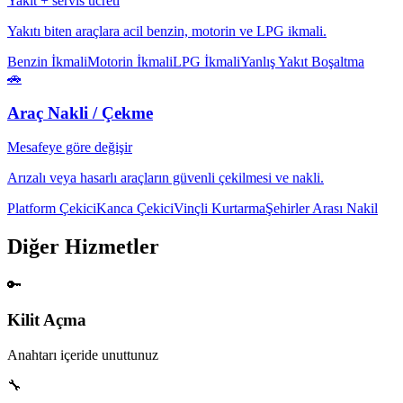
Yakıt + servis ücreti
Yakıtı biten araçlara acil benzin, motorin ve LPG ikmali.
Benzin İkmali
Motorin İkmali
LPG İkmali
Yanlış Yakıt Boşaltma
🚗
Araç Nakli / Çekme
Mesafeye göre değişir
Arızalı veya hasarlı araçların güvenli çekilmesi ve nakli.
Platform Çekici
Kanca Çekici
Vinçli Kurtarma
Şehirler Arası Nakil
Diğer Hizmetler
🔑
Kilit Açma
Anahtarı içeride unuttunuz
🔧