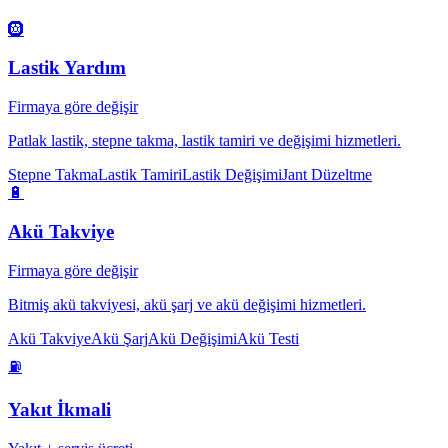
🛞
Lastik Yardım
Firmaya göre değişir
Patlak lastik, stepne takma, lastik tamiri ve değişimi hizmetleri.
Stepne Takma
Lastik Tamiri
Lastik Değişimi
Jant Düzeltme
🔋
Akü Takviye
Firmaya göre değişir
Bitmiş akü takviyesi, akü şarj ve akü değişimi hizmetleri.
Akü Takviye
Akü Şarj
Akü Değişimi
Akü Testi
⛽
Yakıt İkmali