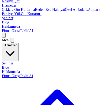
Nakliye Şefi
Hizmetler
Çekici / Oto Kurtarma
Evden Eve Nakliyat
Özel Ambulans
Ambar /
Parsiyel Yük
Oto Kurtarma
Şehirler
Blog
Hakkımızda
Firma Girişi
Teklif Al
Menü
Hizmetler
Şehirler
Blog
Hakkımızda
Firma Girişi
Teklif Al