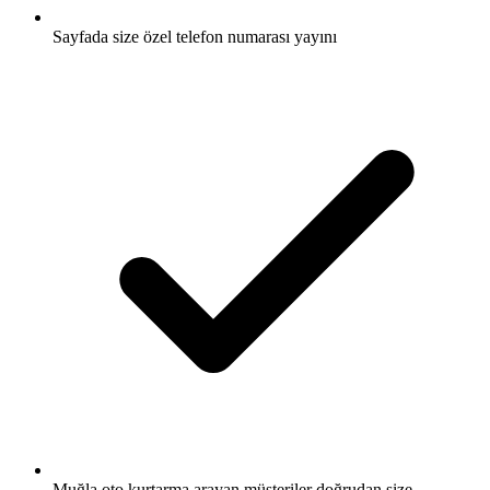
Sayfada size özel telefon numarası yayını
Muğla oto kurtarma arayan müşteriler doğrudan size