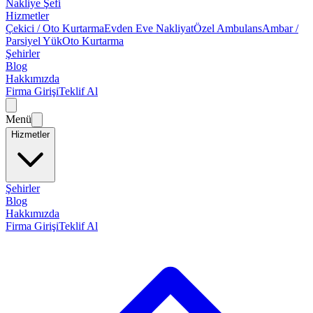
Nakliye Şefi
Hizmetler
Çekici / Oto Kurtarma
Evden Eve Nakliyat
Özel Ambulans
Ambar /
Parsiyel Yük
Oto Kurtarma
Şehirler
Blog
Hakkımızda
Firma Girişi
Teklif Al
Menü
Hizmetler
Şehirler
Blog
Hakkımızda
Firma Girişi
Teklif Al