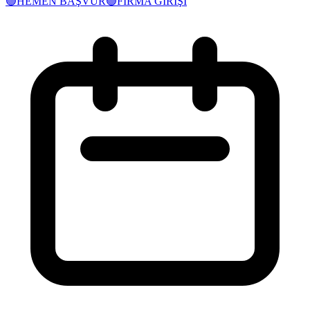
🟢
HEMEN BAŞVUR
🟢
FİRMA GİRİŞİ