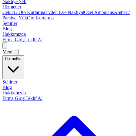
Nakliye Şefi
Hizmetler
Çekici / Oto Kurtarma
Evden Eve Nakliyat
Özel Ambulans
Ambar /
Parsiyel Yük
Oto Kurtarma
Şehirler
Blog
Hakkımızda
Firma Girişi
Teklif Al
Menü
Hizmetler
Şehirler
Blog
Hakkımızda
Firma Girişi
Teklif Al