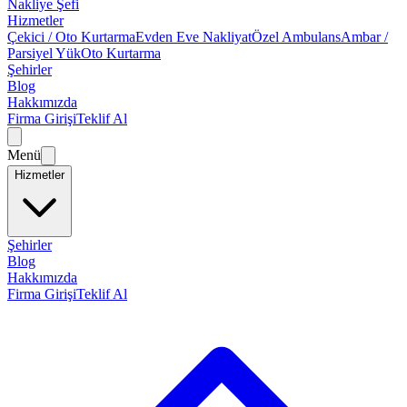
Nakliye Şefi
Hizmetler
Çekici / Oto Kurtarma
Evden Eve Nakliyat
Özel Ambulans
Ambar /
Parsiyel Yük
Oto Kurtarma
Şehirler
Blog
Hakkımızda
Firma Girişi
Teklif Al
Menü
Hizmetler
Şehirler
Blog
Hakkımızda
Firma Girişi
Teklif Al