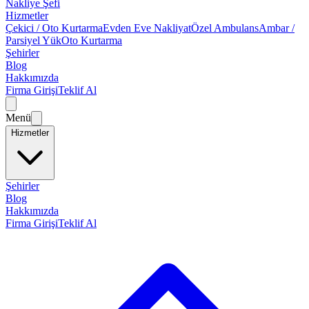
Nakliye Şefi
Hizmetler
Çekici / Oto Kurtarma
Evden Eve Nakliyat
Özel Ambulans
Ambar /
Parsiyel Yük
Oto Kurtarma
Şehirler
Blog
Hakkımızda
Firma Girişi
Teklif Al
Menü
Hizmetler
Şehirler
Blog
Hakkımızda
Firma Girişi
Teklif Al