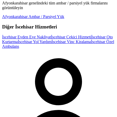
Afyonkarahisar
genelindeki tüm
ambar / parsiyel yük
firmalarını
görüntüleyin
Afyonkarahisar
Ambar / Parsiyel Yük
Diğer
İscehisar
Hizmetleri
İscehisar
Evden Eve Nakliyat
İscehisar
Çekici Hizmeti
İscehisar
Oto
Kurtarma
İscehisar
Yol Yardım
İscehisar
Vinç Kiralama
İscehisar
Özel
Ambulans