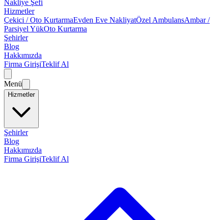
Nakliye Şefi
Hizmetler
Çekici / Oto Kurtarma
Evden Eve Nakliyat
Özel Ambulans
Ambar /
Parsiyel Yük
Oto Kurtarma
Şehirler
Blog
Hakkımızda
Firma Girişi
Teklif Al
Menü
Hizmetler
Şehirler
Blog
Hakkımızda
Firma Girişi
Teklif Al