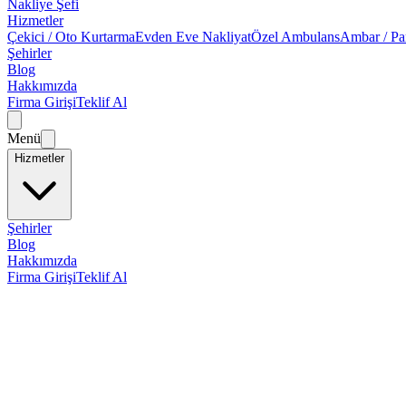
Nakliye Şefi
Hizmetler
Çekici / Oto Kurtarma
Evden Eve Nakliyat
Özel Ambulans
Ambar / Pa
Şehirler
Blog
Hakkımızda
Firma Girişi
Teklif Al
Menü
Hizmetler
Şehirler
Blog
Hakkımızda
Firma Girişi
Teklif Al