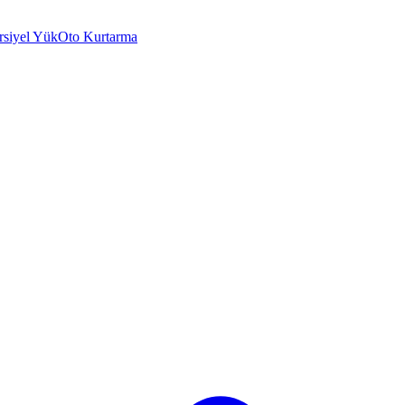
rsiyel Yük
Oto Kurtarma