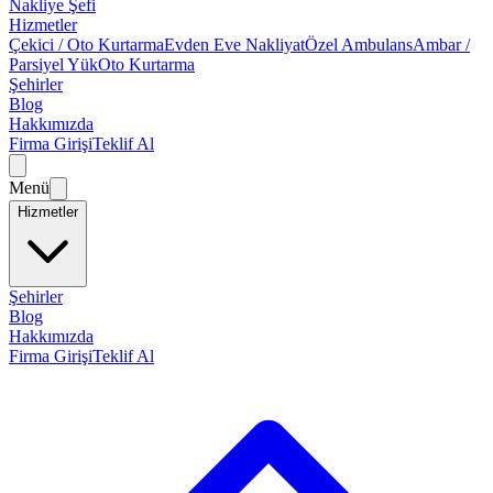
Nakliye Şefi
Hizmetler
Çekici / Oto Kurtarma
Evden Eve Nakliyat
Özel Ambulans
Ambar /
Parsiyel Yük
Oto Kurtarma
Şehirler
Blog
Hakkımızda
Firma Girişi
Teklif Al
Menü
Hizmetler
Şehirler
Blog
Hakkımızda
Firma Girişi
Teklif Al