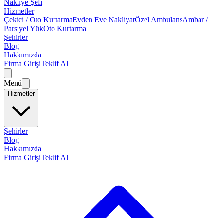
Nakliye Şefi
Hizmetler
Çekici / Oto Kurtarma
Evden Eve Nakliyat
Özel Ambulans
Ambar /
Parsiyel Yük
Oto Kurtarma
Şehirler
Blog
Hakkımızda
Firma Girişi
Teklif Al
Menü
Hizmetler
Şehirler
Blog
Hakkımızda
Firma Girişi
Teklif Al