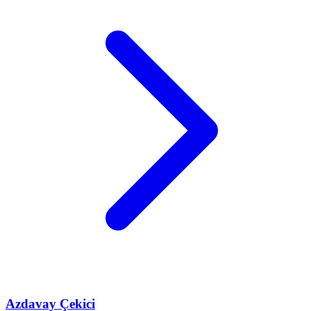
Azdavay
Çekici