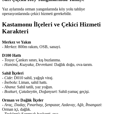
Yaz aylarında orman yangınlarında köy yolu tahliye
operasyonlarında çekici hizmeti gerekebilir.
Kastamonu İlçeleri ve Çekici Hizmeti
Karakteri
Merkez ve Yakın
-
Merkez
: 800m rakım, OSB, sanayi.
D100 Hattı
-
Tosya
: Çankırı sınırı, kış buzlanma.
-
Hanönü, Kuzyaka, Devrekani
: Dağlık doğu, ova-tarım.
Sahil İlçeleri
-
Cide
: D010 sahil, yağışlı viraj.
-
İnebolu
: Liman, sahil hattı.
-
Abana
: Sahil tatili, yaz yoğun.
-
Bozkurt, Çatalzeytin, Doğanyurt
: Sahil-yamaç geçişi.
Orman ve Dağlık İlçeler
-
Araç, Daday, Pınarbaşı, Şenpazar, Azdavay, Ağlı, İhsangazi
:
Orman içi, dağlık.
-
Taşköprü
: Sarımsak başkenti, ova.