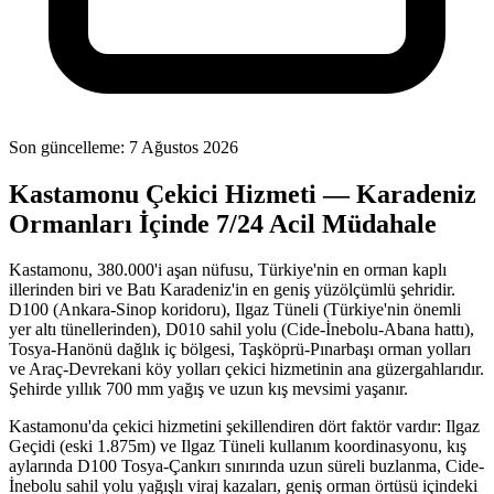
Son güncelleme:
7 Ağustos 2026
Kastamonu Çekici Hizmeti — Karadeniz
Ormanları İçinde 7/24 Acil Müdahale
Kastamonu, 380.000'i aşan nüfusu, Türkiye'nin en orman kaplı
illerinden biri ve Batı Karadeniz'in en geniş yüzölçümlü şehridir.
D100 (Ankara-Sinop koridoru), Ilgaz Tüneli (Türkiye'nin önemli
yer altı tünellerinden), D010 sahil yolu (Cide-İnebolu-Abana hattı),
Tosya-Hanönü dağlık iç bölgesi, Taşköprü-Pınarbaşı orman yolları
ve Araç-Devrekani köy yolları çekici hizmetinin ana güzergahlarıdır.
Şehirde yıllık 700 mm yağış ve uzun kış mevsimi yaşanır.
Kastamonu'da çekici hizmetini şekillendiren dört faktör vardır: Ilgaz
Geçidi (eski 1.875m) ve Ilgaz Tüneli kullanım koordinasyonu, kış
aylarında D100 Tosya-Çankırı sınırında uzun süreli buzlanma, Cide-
İnebolu sahil yolu yağışlı viraj kazaları, geniş orman örtüsü içindeki