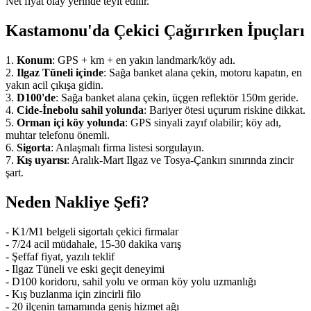
Net fiyat olay yerinde teyit edilir.
Kastamonu'da Çekici Çağırırken İpuçları
1.
Konum
: GPS + km + en yakın landmark/köy adı.
2.
Ilgaz Tüneli içinde
: Sağa banket alana çekin, motoru kapatın, en
yakın acil çıkışa gidin.
3.
D100'de
: Sağa banket alana çekin, üçgen reflektör 150m geride.
4.
Cide-İnebolu sahil yolunda
: Bariyer ötesi uçurum riskine dikkat.
5.
Orman içi köy yolunda
: GPS sinyali zayıf olabilir; köy adı,
muhtar telefonu önemli.
6.
Sigorta
: Anlaşmalı firma listesi sorgulayın.
7.
Kış uyarısı
: Aralık-Mart Ilgaz ve Tosya-Çankırı sınırında zincir
şart.
Neden Nakliye Şefi?
- K1/M1 belgeli sigortalı çekici firmalar
- 7/24 acil müdahale, 15-30 dakika varış
- Şeffaf fiyat, yazılı teklif
- Ilgaz Tüneli ve eski geçit deneyimi
- D100 koridoru, sahil yolu ve orman köy yolu uzmanlığı
- Kış buzlanma için zincirli filo
- 20 ilçenin tamamında geniş hizmet ağı