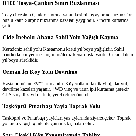
D100 Tosya-Çankırı Sınırı Buzlanması
Tosya ilçesinin Çankırı sınırına yakın kesimi kış aylarında uzun süre
buzlu kalır. Sürpriz buzlanma kazaları yaygındır. Zincirli kurtarma
şarttır.
Cide-İnebolu-Abana Sahil Yolu Yağışlı Kayma
Karadeniz sahil yolu Kastamonu kesiti yıl boyu yağışlıdır. Sahil
bandında bariyer ötesi uçurum/deniz kenarı riski vardır. Çekici talebi
yıl boyu süreklidir.
Orman İçi Köy Yolu Devrilme
Kastamonu'nun %75'i ormandır. Köy yollarında dik viraj, dar yol,
devrilme kazaları yaşanır. 4WD vinç ve uzun ipli kurtarma gerekir.
GPS sinyali zayıf olabilir, yerel rehber önemli.
Taşköprü-Pınarbaşı Yayla Toprak Yolu
Taşköprü ve Pınarbaşı yaylaları yaz aylarında ziyaret çeker. Toprak
yollarda yağışlı günlerde çamur sıkışmaları olur.
Sarı Çiçekli Köy Yangınlarında Tahliye