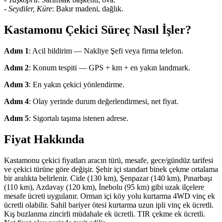
-
Seydiler, Küre
: Bakır madeni, dağlık.
Kastamonu Çekici Süreç Nasıl İşler?
Adım 1
: Acil bildirim — Nakliye Şefi veya firma telefon.
Adım 2
: Konum tespiti — GPS + km + en yakın landmark.
Adım 3
: En yakın çekici yönlendirme.
Adım 4
: Olay yerinde durum değerlendirmesi, net fiyat.
Adım 5
: Sigortalı taşıma istenen adrese.
Fiyat Hakkında
Kastamonu çekici fiyatları aracın türü, mesafe, gece/gündüz tarifesi
ve çekici türüne göre değişir. Şehir içi standart binek çekme ortalama
bir aralıkta belirlenir. Cide (130 km), Şenpazar (140 km), Pınarbaşı
(110 km), Azdavay (120 km), İnebolu (95 km) gibi uzak ilçelere
mesafe ücreti uygulanır. Orman içi köy yolu kurtarma 4WD vinç ek
ücretli olabilir. Sahil bariyer ötesi kurtarma uzun ipli vinç ek ücretli.
Kış buzlanma zincirli müdahale ek ücretli. TIR çekme ek ücretli.