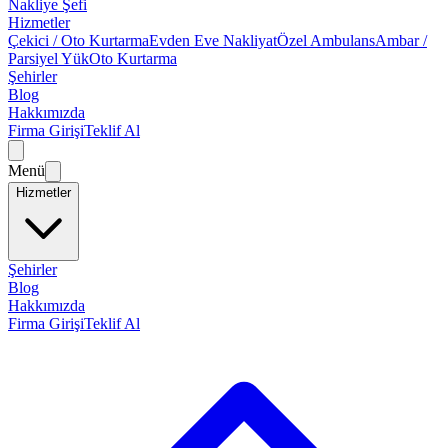
Nakliye Şefi
Hizmetler
Çekici / Oto Kurtarma
Evden Eve Nakliyat
Özel Ambulans
Ambar /
Parsiyel Yük
Oto Kurtarma
Şehirler
Blog
Hakkımızda
Firma Girişi
Teklif Al
Menü
Hizmetler
Şehirler
Blog
Hakkımızda
Firma Girişi
Teklif Al