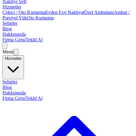
Nakliye Şefi
Hizmetler
Çekici / Oto Kurtarma
Evden Eve Nakliyat
Özel Ambulans
Ambar /
Parsiyel Yük
Oto Kurtarma
Şehirler
Blog
Hakkımızda
Firma Girişi
Teklif Al
Menü
Hizmetler
Şehirler
Blog
Hakkımızda
Firma Girişi
Teklif Al