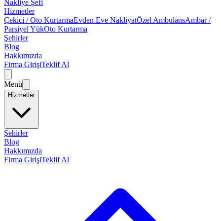
Nakliye Şefi
Hizmetler
Çekici / Oto Kurtarma
Evden Eve Nakliyat
Özel Ambulans
Ambar /
Parsiyel Yük
Oto Kurtarma
Şehirler
Blog
Hakkımızda
Firma Girişi
Teklif Al
Menü
Hizmetler
Şehirler
Blog
Hakkımızda
Firma Girişi
Teklif Al