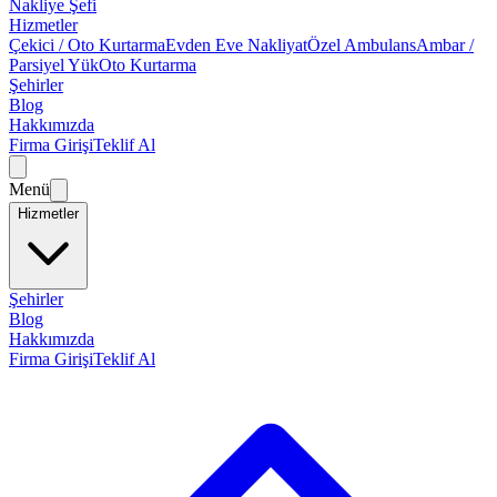
Nakliye Şefi
Hizmetler
Çekici / Oto Kurtarma
Evden Eve Nakliyat
Özel Ambulans
Ambar /
Parsiyel Yük
Oto Kurtarma
Şehirler
Blog
Hakkımızda
Firma Girişi
Teklif Al
Menü
Hizmetler
Şehirler
Blog
Hakkımızda
Firma Girişi
Teklif Al