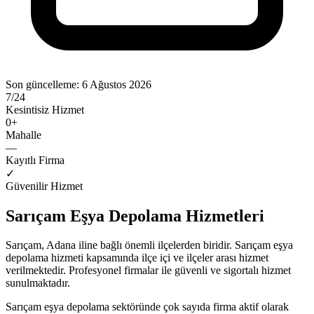
Son güncelleme:
6 Ağustos 2026
7/24
Kesintisiz Hizmet
0
+
Mahalle
—
Kayıtlı Firma
✓
Güvenilir Hizmet
Sarıçam
Eşya Depolama
Hizmetleri
Sarıçam
,
Adana
iline bağlı önemli ilçelerden biridir.
Sarıçam
eşya
depolama
hizmeti kapsamında ilçe içi ve ilçeler arası hizmet
verilmektedir. Profesyonel firmalar ile güvenli ve sigortalı hizmet
sunulmaktadır.
Sarıçam
eşya depolama
sektöründe
çok sayıda firma
aktif olarak