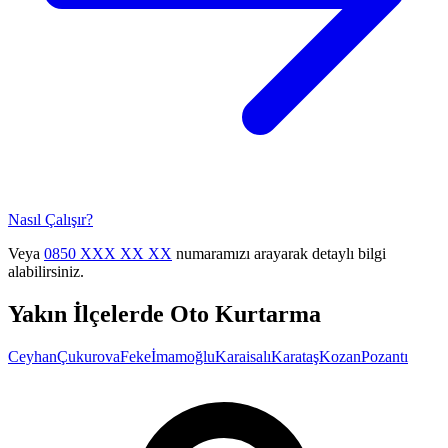
Nasıl Çalışır?
Veya
0850 XXX XX XX
numaramızı arayarak detaylı bilgi
alabilirsiniz.
Yakın İlçelerde Oto Kurtarma
Ceyhan
Çukurova
Feke
İmamoğlu
Karaisalı
Karataş
Kozan
Pozantı