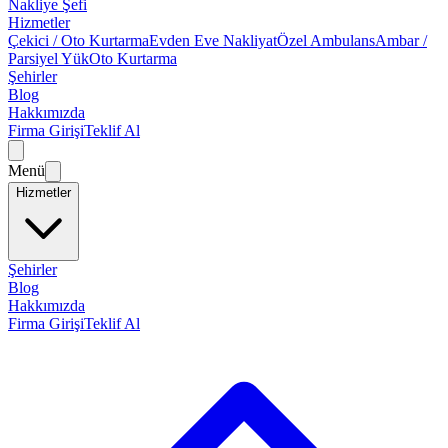
Nakliye Şefi
Hizmetler
Çekici / Oto Kurtarma
Evden Eve Nakliyat
Özel Ambulans
Ambar /
Parsiyel Yük
Oto Kurtarma
Şehirler
Blog
Hakkımızda
Firma Girişi
Teklif Al
Menü
Hizmetler
Şehirler
Blog
Hakkımızda
Firma Girişi
Teklif Al