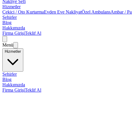
Nakliye Şefi
Hizmetler
Çekici / Oto Kurtarma
Evden Eve Nakliyat
Özel Ambulans
Ambar / Pa
Şehirler
Blog
Hakkımızda
Firma Girişi
Teklif Al
Menü
Hizmetler
Şehirler
Blog
Hakkımızda
Firma Girişi
Teklif Al