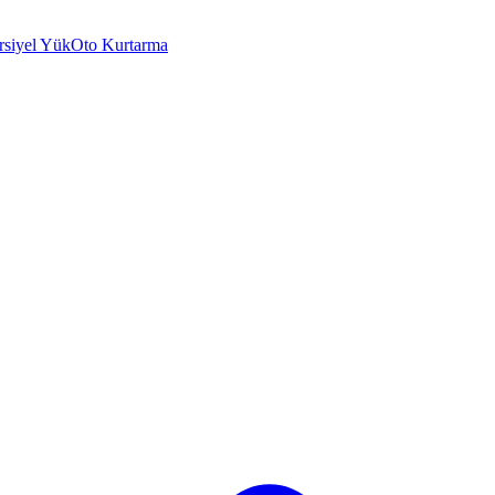
rsiyel Yük
Oto Kurtarma