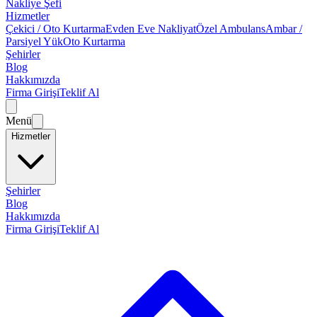
Nakliye Şefi
Hizmetler
Çekici / Oto Kurtarma
Evden Eve Nakliyat
Özel Ambulans
Ambar /
Parsiyel Yük
Oto Kurtarma
Şehirler
Blog
Hakkımızda
Firma Girişi
Teklif Al
Menü
Hizmetler
Şehirler
Blog
Hakkımızda
Firma Girişi
Teklif Al