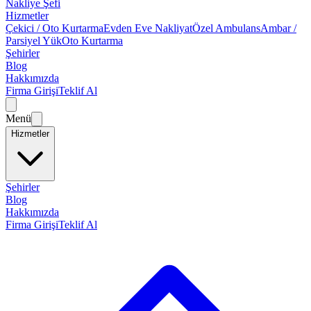
Nakliye Şefi
Hizmetler
Çekici / Oto Kurtarma
Evden Eve Nakliyat
Özel Ambulans
Ambar /
Parsiyel Yük
Oto Kurtarma
Şehirler
Blog
Hakkımızda
Firma Girişi
Teklif Al
Menü
Hizmetler
Şehirler
Blog
Hakkımızda
Firma Girişi
Teklif Al