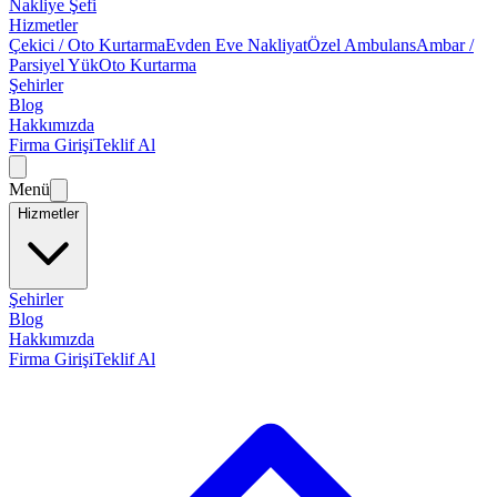
Nakliye Şefi
Hizmetler
Çekici / Oto Kurtarma
Evden Eve Nakliyat
Özel Ambulans
Ambar /
Parsiyel Yük
Oto Kurtarma
Şehirler
Blog
Hakkımızda
Firma Girişi
Teklif Al
Menü
Hizmetler
Şehirler
Blog
Hakkımızda
Firma Girişi
Teklif Al