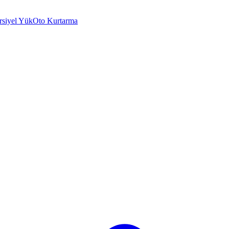
rsiyel Yük
Oto Kurtarma