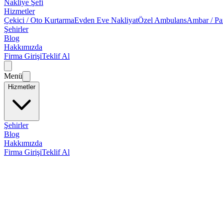
Nakliye Şefi
Hizmetler
Çekici / Oto Kurtarma
Evden Eve Nakliyat
Özel Ambulans
Ambar / Pa
Şehirler
Blog
Hakkımızda
Firma Girişi
Teklif Al
Menü
Hizmetler
Şehirler
Blog
Hakkımızda
Firma Girişi
Teklif Al