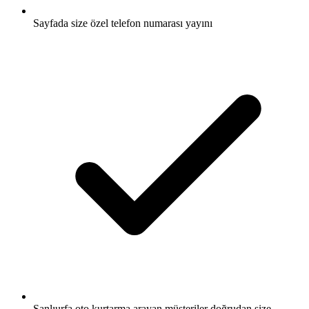
Sayfada size özel telefon numarası yayını
Şanlıurfa oto kurtarma arayan müşteriler doğrudan size