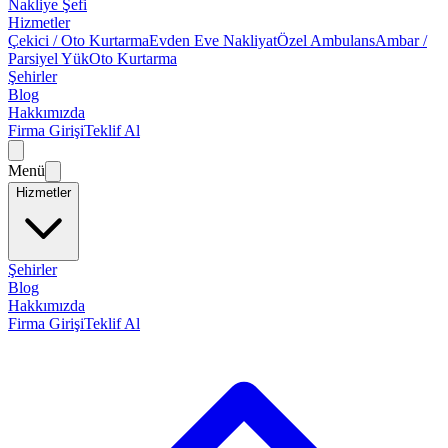
Nakliye Şefi
Hizmetler
Çekici / Oto Kurtarma
Evden Eve Nakliyat
Özel Ambulans
Ambar /
Parsiyel Yük
Oto Kurtarma
Şehirler
Blog
Hakkımızda
Firma Girişi
Teklif Al
Menü
Hizmetler
Şehirler
Blog
Hakkımızda
Firma Girişi
Teklif Al