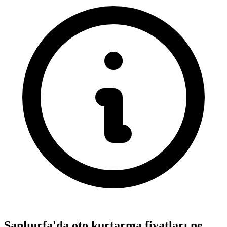
Şanlıurfa'da oto kurtarma fiyatları ne