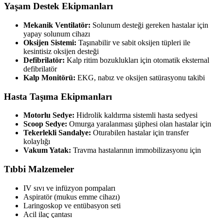
Yaşam Destek Ekipmanları
Mekanik Ventilatör:
Solunum desteği gereken hastalar için
yapay solunum cihazı
Oksijen Sistemi:
Taşınabilir ve sabit oksijen tüpleri ile
kesintisiz oksijen desteği
Defibrilatör:
Kalp ritim bozuklukları için otomatik eksternal
defibrilatör
Kalp Monitörü:
EKG, nabız ve oksijen satürasyonu takibi
Hasta Taşıma Ekipmanları
Motorlu Sedye:
Hidrolik kaldırma sistemli hasta sedyesi
Scoop Sedye:
Omurga yaralanması şüphesi olan hastalar için
Tekerlekli Sandalye:
Oturabilen hastalar için transfer
kolaylığı
Vakum Yatak:
Travma hastalarının immobilizasyonu için
Tıbbi Malzemeler
IV sıvı ve infüzyon pompaları
Aspiratör (mukus emme cihazı)
Laringoskop ve entübasyon seti
Acil ilaç çantası