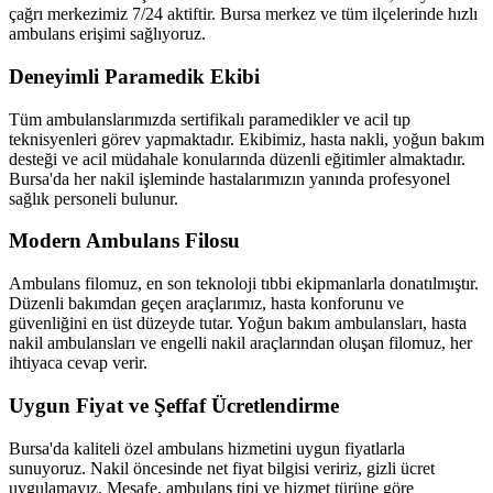
çağrı merkezimiz 7/24 aktiftir. Bursa merkez ve tüm ilçelerinde hızlı
ambulans erişimi sağlıyoruz.
Deneyimli Paramedik Ekibi
Tüm ambulanslarımızda sertifikalı paramedikler ve acil tıp
teknisyenleri görev yapmaktadır. Ekibimiz, hasta nakli, yoğun bakım
desteği ve acil müdahale konularında düzenli eğitimler almaktadır.
Bursa'da her nakil işleminde hastalarımızın yanında profesyonel
sağlık personeli bulunur.
Modern Ambulans Filosu
Ambulans filomuz, en son teknoloji tıbbi ekipmanlarla donatılmıştır.
Düzenli bakımdan geçen araçlarımız, hasta konforunu ve
güvenliğini en üst düzeyde tutar. Yoğun bakım ambulansları, hasta
nakil ambulansları ve engelli nakil araçlarından oluşan filomuz, her
ihtiyaca cevap verir.
Uygun Fiyat ve Şeffaf Ücretlendirme
Bursa'da kaliteli özel ambulans hizmetini uygun fiyatlarla
sunuyoruz. Nakil öncesinde net fiyat bilgisi veririz, gizli ücret
uygulamayız. Mesafe, ambulans tipi ve hizmet türüne göre