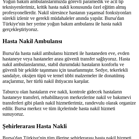
Yoğun bakım ambulanslarımızda görevli paramedik ve acil tıp
teknisyenlerimiz, kritik hasta nakli konusunda özel eğitim almış
profesyonellerdir. Nakil süresince hastanın yaşamsal fonksiyonları
sürekli izlenir ve gerekli müdahaleler anında yapılır. Bursa'dan
Türkiye'nin her yerine yoğun bakım ambulansı ile hasta nakli
gerçekleştiriyoruz.
Hasta Nakil Ambulansı
Bursa'da hasta nakil ambulansı hizmeti ile hastaneden eve, evden
hastaneye veya hastaneler arası güvenli transfer sağlıyoruz. Hasta
nakil ambulanslarımız, stabil durumdaki hastaların konforlu ve
güvenli bir şekilde taşınması için tasarlanmıştır. Sedye, tekerlekli
sandalye, oksijen tüpü ve temel tıbbi malzemeler ile donatılmış
araçlarımız, her türlü nakil ihtiyacını karşılar.
Taburcu olan hastaların eve nakli, kontrole gidecek hastaların
hastaneye transferi, rehabilitasyon merkezlerine nakil ve bakımevi
transferleri gibi planlı nakil hizmetlerimiz, randevulu olarak organize
edilir. Bursa merkez ve tüm ilçelerinde hasta nakil hizmeti
sunuyoruz.
Şehirlerarası Hasta Nakli
Bursa'dan Türkiye'nin tüm illerine şehirlerarası hasta nakil hizmeti