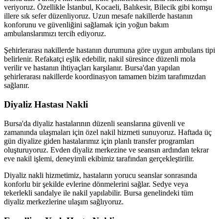
veriyoruz. Özellikle İstanbul, Kocaeli, Balıkesir, Bilecik gibi komşu
illere sık sefer düzenliyoruz. Uzun mesafe nakillerde hastanın
konforunu ve güvenliğini sağlamak için yoğun bakım
ambulanslarımızı tercih ediyoruz.
Şehirlerarası nakillerde hastanın durumuna göre uygun ambulans tipi
belirlenir. Refakatçi eşlik edebilir, nakil süresince düzenli mola
verilir ve hastanın ihtiyaçları karşılanır. Bursa'dan yapılan
şehirlerarası nakillerde koordinasyon tamamen bizim tarafımızdan
sağlanır.
Diyaliz Hastası Nakli
Bursa'da diyaliz hastalarının düzenli seanslarına güvenli ve
zamanında ulaşmaları için özel nakil hizmeti sunuyoruz. Haftada üç
gün diyalize giden hastalarımız için planlı transfer programları
oluşturuyoruz. Evden diyaliz merkezine ve seansın ardından tekrar
eve nakil işlemi, deneyimli ekibimiz tarafından gerçekleştirilir.
Diyaliz nakli hizmetimiz, hastaların yorucu seanslar sonrasında
konforlu bir şekilde evlerine dönmelerini sağlar. Sedye veya
tekerlekli sandalye ile nakil yapılabilir. Bursa genelindeki tüm
diyaliz merkezlerine ulaşım sağlıyoruz.