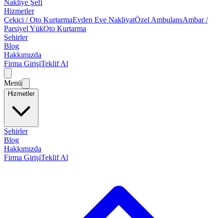
Nakliye Şefi
Hizmetler
Çekici / Oto Kurtarma
Evden Eve Nakliyat
Özel Ambulans
Ambar /
Parsiyel Yük
Oto Kurtarma
Şehirler
Blog
Hakkımızda
Firma Girişi
Teklif Al
Menü
Hizmetler
Şehirler
Blog
Hakkımızda
Firma Girişi
Teklif Al