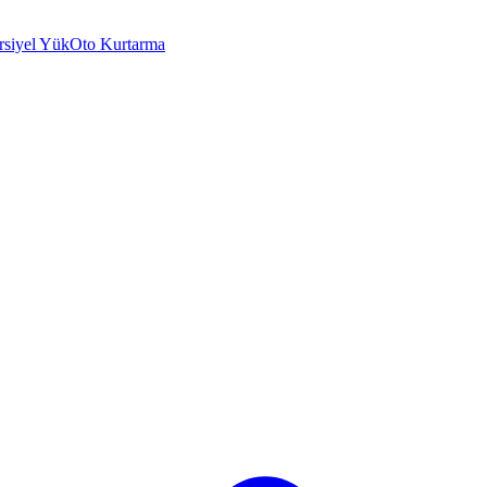
rsiyel Yük
Oto Kurtarma