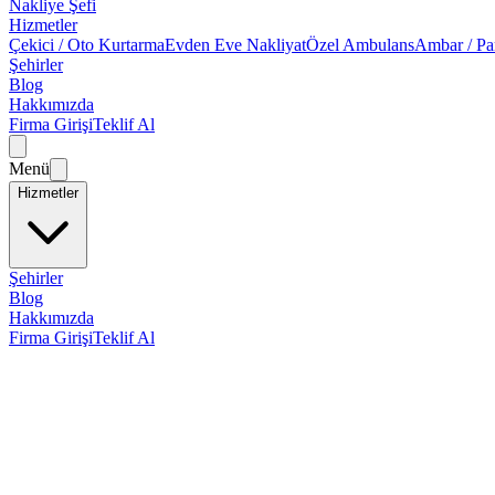
Nakliye Şefi
Hizmetler
Çekici / Oto Kurtarma
Evden Eve Nakliyat
Özel Ambulans
Ambar / Pa
Şehirler
Blog
Hakkımızda
Firma Girişi
Teklif Al
Menü
Hizmetler
Şehirler
Blog
Hakkımızda
Firma Girişi
Teklif Al