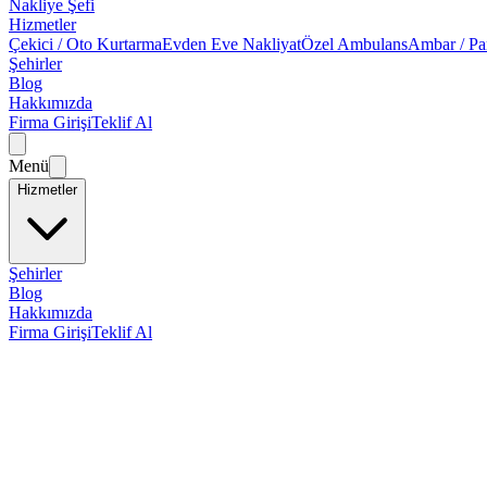
Nakliye Şefi
Hizmetler
Çekici / Oto Kurtarma
Evden Eve Nakliyat
Özel Ambulans
Ambar / Pa
Şehirler
Blog
Hakkımızda
Firma Girişi
Teklif Al
Menü
Hizmetler
Şehirler
Blog
Hakkımızda
Firma Girişi
Teklif Al