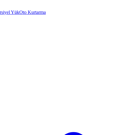
rsiyel Yük
Oto Kurtarma