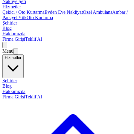
Nakliye Şefi
Hizmetler
Çekici / Oto Kurtarma
Evden Eve Nakliyat
Özel Ambulans
Ambar /
Parsiyel Yük
Oto Kurtarma
Şehirler
Blog
Hakkımızda
Firma Girişi
Teklif Al
Menü
Hizmetler
Şehirler
Blog
Hakkımızda
Firma Girişi
Teklif Al