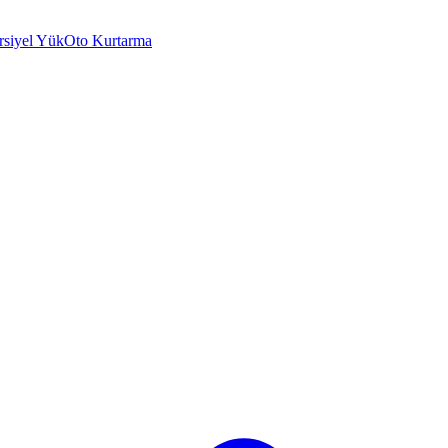
rsiyel Yük
Oto Kurtarma