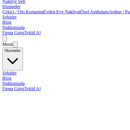
Nakliye Şefi
Hizmetler
Çekici / Oto Kurtarma
Evden Eve Nakliyat
Özel Ambulans
Ambar / Pa
Şehirler
Blog
Hakkımızda
Firma Girişi
Teklif Al
Menü
Hizmetler
Şehirler
Blog
Hakkımızda
Firma Girişi
Teklif Al