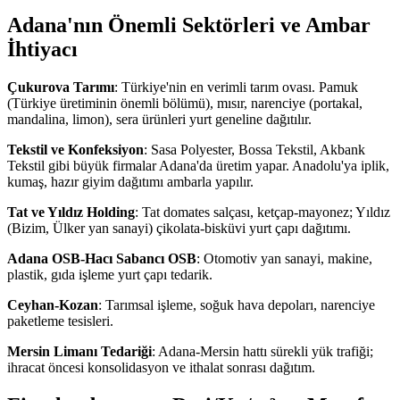
Adana'nın Önemli Sektörleri ve Ambar
İhtiyacı
Çukurova Tarımı
: Türkiye'nin en verimli tarım ovası. Pamuk
(Türkiye üretiminin önemli bölümü), mısır, narenciye (portakal,
mandalina, limon), sera ürünleri yurt geneline dağıtılır.
Tekstil ve Konfeksiyon
: Sasa Polyester, Bossa Tekstil, Akbank
Tekstil gibi büyük firmalar Adana'da üretim yapar. Anadolu'ya iplik,
kumaş, hazır giyim dağıtımı ambarla yapılır.
Tat ve Yıldız Holding
: Tat domates salçası, ketçap-mayonez; Yıldız
(Bizim, Ülker yan sanayi) çikolata-bisküvi yurt çapı dağıtımı.
Adana OSB-Hacı Sabancı OSB
: Otomotiv yan sanayi, makine,
plastik, gıda işleme yurt çapı tedarik.
Ceyhan-Kozan
: Tarımsal işleme, soğuk hava depoları, narenciye
paketleme tesisleri.
Mersin Limanı Tedariği
: Adana-Mersin hattı sürekli yük trafiği;
ihracat öncesi konsolidasyon ve ithalat sonrası dağıtım.