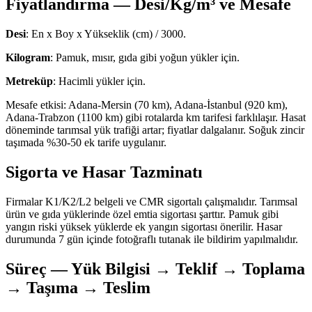
Fiyatlandırma — Desi/Kg/m³ ve Mesafe
Desi
: En x Boy x Yükseklik (cm) / 3000.
Kilogram
: Pamuk, mısır, gıda gibi yoğun yükler için.
Metreküp
: Hacimli yükler için.
Mesafe etkisi: Adana-Mersin (70 km), Adana-İstanbul (920 km),
Adana-Trabzon (1100 km) gibi rotalarda km tarifesi farklılaşır. Hasat
döneminde tarımsal yük trafiği artar; fiyatlar dalgalanır. Soğuk zincir
taşımada %30-50 ek tarife uygulanır.
Sigorta ve Hasar Tazminatı
Firmalar K1/K2/L2 belgeli ve CMR sigortalı çalışmalıdır. Tarımsal
ürün ve gıda yüklerinde özel emtia sigortası şarttır. Pamuk gibi
yangın riski yüksek yüklerde ek yangın sigortası önerilir. Hasar
durumunda 7 gün içinde fotoğraflı tutanak ile bildirim yapılmalıdır.
Süreç — Yük Bilgisi → Teklif → Toplama
→ Taşıma → Teslim