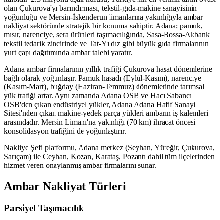
olan Çukurova'yı barındırması, tekstil-gıda-makine sanayisinin
yoğunluğu ve Mersin-İskenderun limanlarına yakınlığıyla ambar
nakliyat sektöründe stratejik bir konuma sahiptir. Adana; pamuk,
mısır, narenciye, sera ürünleri taşımacılığında, Sasa-Bossa-Akbank
tekstil tedarik zincirinde ve Tat-Yıldız gibi büyük gıda firmalarının
yurt çapı dağıtımında ambar talebi yaratır.
Adana ambar firmalarının yıllık trafiği Çukurova hasat dönemlerine
bağlı olarak yoğunlaşır. Pamuk hasadı (Eylül-Kasım), narenciye
(Kasım-Mart), buğday (Haziran-Temmuz) dönemlerinde tarımsal
yük trafiği artar. Aynı zamanda Adana OSB ve Hacı Sabancı
OSB'den çıkan endüstriyel yükler, Adana Adana Hafif Sanayi
Sitesi'nden çıkan makine-yedek parça yükleri ambarın iş kalemleri
arasındadır. Mersin Limanı'na yakınlığı (70 km) ihracat öncesi
konsolidasyon trafiğini de yoğunlaştırır.
Nakliye Şefi platformu, Adana merkez (Seyhan, Yüreğir, Çukurova,
Sarıçam) ile Ceyhan, Kozan, Karataş, Pozantı dahil tüm ilçelerinden
hizmet veren onaylanmış ambar firmalarını sunar.
Ambar Nakliyat Türleri
Parsiyel Taşımacılık