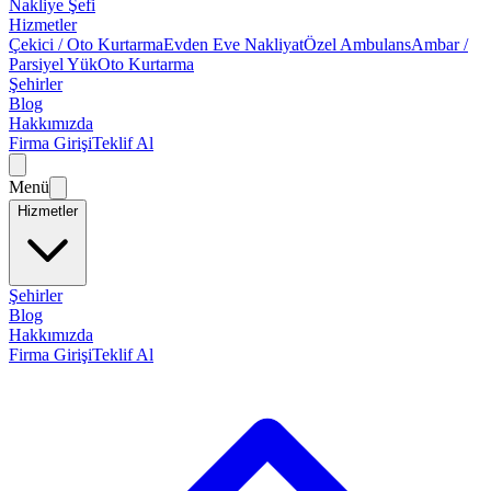
Nakliye Şefi
Hizmetler
Çekici / Oto Kurtarma
Evden Eve Nakliyat
Özel Ambulans
Ambar /
Parsiyel Yük
Oto Kurtarma
Şehirler
Blog
Hakkımızda
Firma Girişi
Teklif Al
Menü
Hizmetler
Şehirler
Blog
Hakkımızda
Firma Girişi
Teklif Al