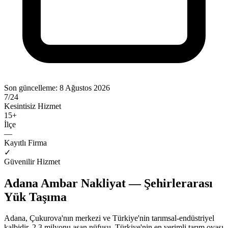
Son güncelleme:
8 Ağustos 2026
7/24
Kesintisiz Hizmet
15
+
İlçe
—
Kayıtlı Firma
✓
Güvenilir Hizmet
Adana Ambar Nakliyat — Şehirlerarası
Yük Taşıma
Adana, Çukurova'nın merkezi ve Türkiye'nin tarımsal-endüstriyel
kalbidir. 2.3 milyonu aşan nüfusu, Türkiye'nin en verimli tarım ovası