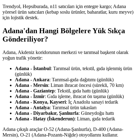
Trendyol, Hepsiburada, n11 satıcıları için entegre kargo; Adana
yöresel ürün satıcıları (kebap soslu ürünler, baharatlar, kuru meyve)
için lojistik destek.
Adana'dan Hangi Bölgelere Yük Sıkça
Gönderiliyor?
Adana, Akdeniz koridorunun merkezi ve tarımsal başkent olarak
yoğun trafik yönetir:
Adana - İstanbul
: Tarımsal ürün, tekstil, gıda işlenmiş ürün
(günlük)
Adana - Ankara
: Tarımsal-gıda dağıtımı (günlük)
Adana - Mersin
: Liman ihracat öncesi (sürekli, 70 km)
Adana - Gaziantep
: Tekstil, gıda hattı (günlük)
Adana - İzmir
: Gıda işleme, ihracat ön taşıma (günlük)
Adana - Konya, Kayseri
: İç Anadolu sanayi tedarik
Adana - Antalya
: Tarımsal ürün takasları
Adana - Diyarbakır, Şanlıurfa
: Güneydoğu hattı
Adana - Hatay (İskenderun)
: Liman, gıda tedarik
Adana çıkışlı araçlar O-52 (Adana-Şanlıurfa), D-400 (Adana-
Mersin), O-21 (Adana-Pozantı-Niğde) otoyollarını kullanır.