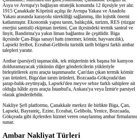
Asya ve Avrupa'yı bağlayan stratejik konumda 12 ilçesiyle yer alır.
1915 Çanakkale Köprüsü açılışı ile Avrupa Yakası ve Anadolu
Yakası arasında karayolu sürekliliği sağlanmış, ilin lojistik önemi
katlanmıştır. Ekonomik yapısı tarım, balıkçılık, turizm, RES (rüzgar
enerjisi santrali) ekipman üretimi, Çan ilçesindeki termik santral ve
linyit, Bandırma'ya yakın liman bağlantısı ile çeşitlidir. Biga
ilçesinde Çan-Biga sanayi hattı (mermer, kömür, hayvancılık),
Lapseki feribot, Eceabat-Gelibolu turistik tarih bölgesi farklı ambar
talepleri yaratır.
Ambar (parsiyel) taşımacılık, tek müşterinin tek başına bir kamyon
dolduramayacak yükünün diğer göndericilerin yükleriyle
birleştirilerek aynı araçta taşınmasıdır. Çan'dan çıkan termik kömür
yan ürünleri, Biga'dan tarım ürünleri, Bozcaada-Gökçeada'dan
şarap-balık-zeytinyağı, Lapseki'den meyve sebze farklı sahiplere ait
olduğu hâlde aynı araçta İstanbul'a, Ankara'ya veya İzmir'e parsiyel
olarak gönderilebilir.
Nakliye Şefi platformu, Çanakkale merkez ile birlikte Biga, Çan,
Lapseki, Bayramiç, Ezine, Eceabat, Gelibolu, Yenice, Bozcaada,
Gökçeada gibi ilçelerden hizmet veren onaylanmış ambar firmalarını
sunar.
Ambar Nakliyat Türleri