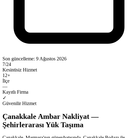
Son güncelleme:
9 Ağustos 2026
7/24
Kesintisiz Hizmet
12
+
İlçe
—
Kayıtlı Firma
✓
Güvenilir Hizmet
Çanakkale Ambar Nakliyat —
Şehirlerarası Yük Taşıma
Çanakkale, Marmara'nın güneybatısında, Çanakkale Boğazı ile