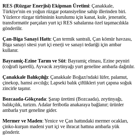
RES (Rüzgar Enerjisi) Ekipman Üretimi
: Çanakkale,
Türkiye'nin en yoğun rüzgar potansiyeline sahip illerinden biri.
Yüzlerce rüzgar türbininin kurulumu için kanat, kule, jeneratör,
transformatör parçaları yurt içi RES sahalarına özel taşımacılıkla
gönderilir.
Çan-Biga Sanayi Hattı
: Çan termik santrali, Çan kömür havzası,
Biga sanayi sitesi yurt içi enerji ve sanayi tedariği için ambar
kullanır.
Bayramiç-Ezine Tarım ve Süt
: Bayramiç elması, Ezine peyniri
(coğrafi işaretli), Ayvacık zeytinyağı yurt geneline ambarla dağıtılır.
Çanakkale Balıkçılığı
: Çanakkale Boğazı'ndaki lüfer, palamut,
çinekop, hamsi avcılığı; Lapseki balık çiftlikleri yurt çapına soğuk
zincirle taşınır.
Bozcaada-Gökçeada
: Şarap üretimi (Bozcaada), zeytinyağı,
balıkçılık, turizm. Adalar feribotla anakaraya bağlanır; ürünler
ambarla yurt geneline gider.
Mermer ve Maden
: Yenice ve Çan hattındaki mermer ocakları,
çinko-kurşun madeni yurt içi ve ihracat hattına ambarla yük
gönderir.