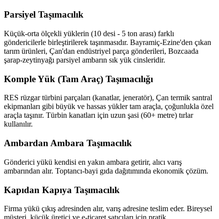
Parsiyel Taşımacılık
Küçük-orta ölçekli yüklerin (10 desi - 5 ton arası) farklı
göndericilerle birleştirilerek taşınmasıdır. Bayramiç-Ezine'den çıkan
tarım ürünleri, Çan'dan endüstriyel parça gönderileri, Bozcaada
şarap-zeytinyağı parsiyel ambarın sık yük cinsleridir.
Komple Yük (Tam Araç) Taşımacılığı
RES rüzgar türbini parçaları (kanatlar, jeneratör), Çan termik santral
ekipmanları gibi büyük ve hassas yükler tam araçla, çoğunlukla özel
araçla taşınır. Türbin kanatları için uzun şasi (60+ metre) tırlar
kullanılır.
Ambardan Ambara Taşımacılık
Gönderici yükü kendisi en yakın ambara getirir, alıcı varış
ambarından alır. Toptancı-bayi gıda dağıtımında ekonomik çözüm.
Kapıdan Kapıya Taşımacılık
Firma yükü çıkış adresinden alır, varış adresine teslim eder. Bireysel
müşteri, küçük üretici ve e-ticaret satıcıları için pratik.