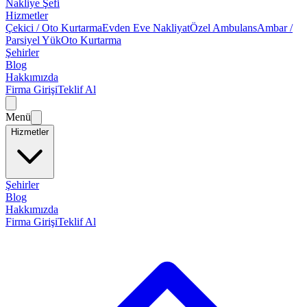
Nakliye Şefi
Hizmetler
Çekici / Oto Kurtarma
Evden Eve Nakliyat
Özel Ambulans
Ambar /
Parsiyel Yük
Oto Kurtarma
Şehirler
Blog
Hakkımızda
Firma Girişi
Teklif Al
Menü
Hizmetler
Şehirler
Blog
Hakkımızda
Firma Girişi
Teklif Al