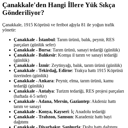
Çanakkale'den Hangi İllere Yük Sıkça
Gönderiliyor?
Çanakkale, 1915 Köprüsü ve feribot ağıyla 81 ile yoğun trafik
yönetir:
Çanakkale - İstanbul
: Tarım ürünü, balık, peynir, RES
parçaları (günlük sefer)
Çanakkale - Bursa
: Tarım ürünü, sanayi tedariği (günlük)
Çanakkale - Balıkesir
: Komşu il tarım ve sanayi tedariği
(günlük)
Çanakkale - İzmir
: Zeytinyağı, balık, tarım ürünü (günlük)
Çanakkale - Tekirdağ, Edirne
: Trakya hattı 1915 Köprüsü
üzerinden (günlük)
Çanakkale - Ankara
: Peynir, elma, tarım ürünü, kamu
tedariği (günlük)
Çanakkale - Antalya
: Turizm tedariği, RES projesi parçaları
(haftada 4-5 sefer)
Çanakkale - Adana, Mersin, Gaziantep
: Akdeniz hattı
tarım ve sanayi
Çanakkale - Konya, Kayseri
: İç Anadolu tedariği
Çanakkale - Trabzon, Samsun
: Karadeniz hattı bayi
dağıtımı
Çanakkale - Diyarbakır, Şanlıurfa
: Doğu hattı dağıtımı