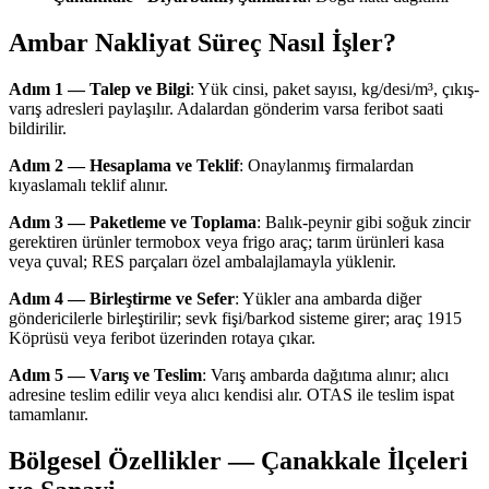
Ambar Nakliyat Süreç Nasıl İşler?
Adım 1 — Talep ve Bilgi
: Yük cinsi, paket sayısı, kg/desi/m³, çıkış-
varış adresleri paylaşılır. Adalardan gönderim varsa feribot saati
bildirilir.
Adım 2 — Hesaplama ve Teklif
: Onaylanmış firmalardan
kıyaslamalı teklif alınır.
Adım 3 — Paketleme ve Toplama
: Balık-peynir gibi soğuk zincir
gerektiren ürünler termobox veya frigo araç; tarım ürünleri kasa
veya çuval; RES parçaları özel ambalajlamayla yüklenir.
Adım 4 — Birleştirme ve Sefer
: Yükler ana ambarda diğer
göndericilerle birleştirilir; sevk fişi/barkod sisteme girer; araç 1915
Köprüsü veya feribot üzerinden rotaya çıkar.
Adım 5 — Varış ve Teslim
: Varış ambarda dağıtıma alınır; alıcı
adresine teslim edilir veya alıcı kendisi alır. OTAS ile teslim ispat
tamamlanır.
Bölgesel Özellikler — Çanakkale İlçeleri