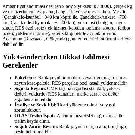
Ambar fiyatlandırması desi (en x boy x yükseklik / 3000), gerçek kg
ve m³ üzerinden hesaplanır; hangisi büyükse o esas alınır. Mesafe
(Çanakkale-İstanbul ~340 km köprü ile, Çanakkale-Ankara ~700
km, Çanakkale-Diyarbakır ~1500 km), yük cinsi (kırılgan, soğuk
zincir, RES özel proje), ek hizmet (kapıdan toplama, sigorta, feribot
ücreti, yükleme-indirme), sefer sıklığı belirleyici faktörlerdir.
Adalardan (Bozcaada, Gökçeada) gönderimde feribot ücreti tarifeye
dahil edilir.
Yük Gönderirken Dikkat Edilmesi
Gerekenler
Paketleme
: Balık-peynir termobox veya frigo araçla; elma-
zeytin kasa-paletle; RES parçaları özel kasalı yüklenmelidir.
Sigorta Beyanı
: CMR taşıma sigortası standart; yüksek
değerli yüklerde (RES kanatları, marka şarap) ek değer
sigortası alınmalıdır.
İrsaliye ve Sevk Fişi
: Ticari yüklerde e-irsaliye yasal
zorunluluktur.
OTAS Teslim İspatı
: Alıcının imza/SMS doğrulaması ile
teslim kayda alınır.
Soğuk Zincir Beyanı
: Balık-peynir-süt için araç tipi (frigo)
peşin belirtilmelidir.