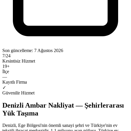
Son güncelleme:
7 Ağustos 2026
7/24
Kesintisiz Hizmet
19
+
İlçe
—
Kayıtlı Firma
✓
Güvenilir Hizmet
Denizli Ambar Nakliyat — Şehirlerarası
Yük Taşıma
Denizli, Ege Bölgesi'nin önemli sanayi şehri ve Türkiye'nin ev
tekstili ihracat merkezidir. 1.1 milyonu aşan nüfusu, Türkiye ev