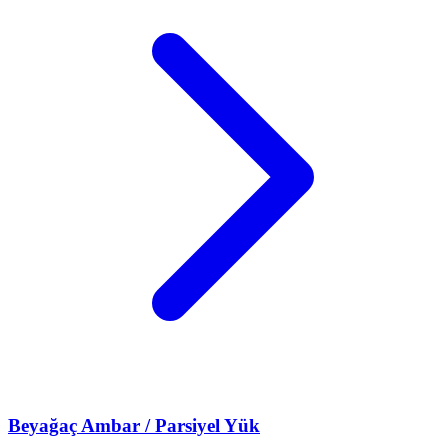
Beyağaç
Ambar / Parsiyel Yük