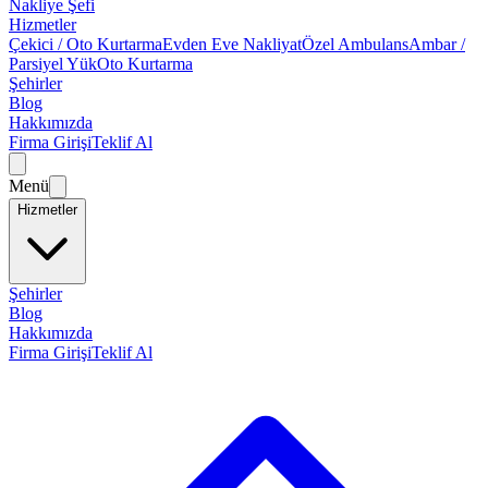
Nakliye Şefi
Hizmetler
Çekici / Oto Kurtarma
Evden Eve Nakliyat
Özel Ambulans
Ambar /
Parsiyel Yük
Oto Kurtarma
Şehirler
Blog
Hakkımızda
Firma Girişi
Teklif Al
Menü
Hizmetler
Şehirler
Blog
Hakkımızda
Firma Girişi
Teklif Al