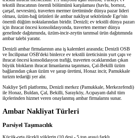
tekstili ihracatının önemli bölümünü karşılaması (havlu, bornoz,
çarşaf, nevresim), traverten mermer üretiminde dünya pazar lideri
olması, üzüm-bağ ürünleri ile ambar nakliyat sektöründe Ege'nin
önemli düğüm noktalarından biridir. Denizli; ev tekstili dünya pazarı
için ihracat öncesi konsolidasyonda, traverten mermer dünya
genelinde dağıtımında, üzüm-incir-zeytin tarımsal ürün dağıtımında
ambar talebi yaratır.
Denizli ambar firmalarının ana iş kalemleri arasında; Denizli OSB
ve İncilipınar OSB'deki binlerce ev tekstili üreticisinin yurt çapı ve
ihracat öncesi konsolidasyon trafiği, traverten ocaklarından çıkan
büyük blokların ihracat limanlarına taşınması, Çal-Bekilli üzüm
bağlarından çıkan üzüm ve şarap üretimi, Honaz incir, Pamukkale
turizm tedariği yer alır.
Nakliye Şefi platformu, Denizli merkez (Pamukkale, Merkezefendi)
ile Honaz, Buldan, Çal, Bekilli, Sarayköy, Acıpayam dahil tüm
ilçelerinden hizmet veren onaylanmış ambar firmalarını sunar.
Ambar Nakliyat Türleri
Parsiyel Taşımacılık
Küçük-orta ölçekli yüklerin (10 desi - 5 ton arası) farklı