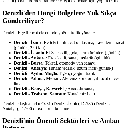
tekstili (havlu, bornoz, ranforce çarşaf) satıcıları için yoğun trafik.
Denizli'den Hangi Bölgelere Yük Sıkça
Gönderiliyor?
Denizli, Ege ihracat ekseninde yoğun trafik yönetir:
Denizli - İzmir
: Ev tekstili ihracat ön taşıma, traverten ihracat
(günlük, 220 km)
Denizli - İstanbul
: Ev tekstili, gıda, tarım ürünleri (günlük)
Denizli - Ankara
: Ev tekstili, sanayi tedarik (günlük)
Denizli - Bursa
: Tekstil, otomotiv yan sanayi
Denizli - Antalya
: Turizm tedarik, üzüm-incir (günlük)
Denizli - Aydın, Muğla
: Ege içi yoğun trafik
Denizli - Adana, Mersin
: Akdeniz koridoru, ihracat öncesi
liman
Denizli - Konya, Kayseri
: İç Anadolu sanayi
Denizli - Trabzon, Samsun
: Karadeniz hattı
Denizli çıkışlı araçlar O-31 (Denizli-İzmir), D-585 (Denizli-
Antalya), D-300 otoyollarını kullanır.
Denizli'nin Önemli Sektörleri ve Ambar