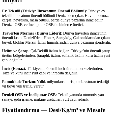
İhtiyacı
Ev Tekstili (Türkiye İhracatının Önemli Bölümü)
: Türkiye ev
tekstili ihracatının önemli bölümü Denizli'den çıkar. Havlu, bornoz,
çarşaf, nevresim, masa örtüsü, perde dünya pazarına ihraç edilir.
Denizli OSB ve İncilipınar OSB'de binlerce üretici.
Traverten Mermer (Dünya Lideri)
: Dünya traverten ihracatının
önemli kısmı Denizli'den. Honaz, Sarayköy, Çal ocaklarından çıkan
büyük bloklar Mersin-İzmir limanlarından dünya pazarına gönderilir.
Üzüm ve Şarap
: Çal-Bekilli üzüm bağları Türkiye'nin önemli şarap
üretim bölgelerinden. Şaraplık üzüm, sofralık üzüm, kuru üzüm yurt
çapı dağıtılır.
İncir (Honaz)
: Türkiye'nin önemli incir üretim merkezlerinden.
Taze ve kuru incir yurt çapı ve ihracata dağıtılır.
Pamukkale Turizm
: Yıllık milyonlarca turist; otel-restoran tedariği
yıl boyu yük trafiği yaratır.
Denizli OSB ve İncilipınar OSB
: Tekstil yanında otomotiv yan
sanayi, gıda işleme, makine üreticileri yurt çapı tedarik.
Fiyatlandırma — Desi/Kg/m³ ve Mesafe