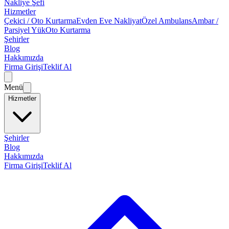
Nakliye Şefi
Hizmetler
Çekici / Oto Kurtarma
Evden Eve Nakliyat
Özel Ambulans
Ambar /
Parsiyel Yük
Oto Kurtarma
Şehirler
Blog
Hakkımızda
Firma Girişi
Teklif Al
Menü
Hizmetler
Şehirler
Blog
Hakkımızda
Firma Girişi
Teklif Al