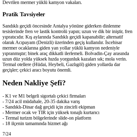
Devrilen mermer yüklü kamyon vakaları.
Pratik Tavsiyeler
Sandıklı geçidi öncesinde Antalya yönüne giderken dinlenme
tesislerinde fren ve lastik kontrolü yapın; uzun ve dik bir iniştir, fren
yıpratıcıdır. Kış aylarında Sandıklı geçidi kapanabilir; alternatif
olarak Acıpayam (Denizli) üzerinden geçiş kullanılır. İscehisar
mermer ocaklarına giden yan yollar yüklü kamyon nedeniyle
yıpranmıştır; binek araç dikkatli ilerlemeli. Bolvadin-Çay arasında
uzun düz yolda yüksek hızda yorgunluk kazaları sık; mola verin.
Termal otellere (Hüdai, Heybeli, Gazlıgöl) giden yollarda dar
geçişler; çekici aracı boyutu önemli.
Neden Nakliye Şefi?
- K1 ve M1 belgeli sigortalı çekici firmaları
- 7/24 acil müdahale, 20-35 dakika varış
- Sandıklı-Dinar dağ geçidi için zincirli ekipman
- Mermer ocak ve TIR için yüksek tonajlı kurtarıcı
- Termal turizm bölgelerinde slide-on platform
- 18 ilçenin tamamında hizmet ağı
7/24