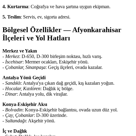
4. Kurtarma
: Coğrafya ve hava şartına uygun ekipman.
5. Teslim
: Servis, ev, sigorta adresi.
Bölgesel Özellikler — Afyonkarahisar
İlçeleri ve Yol Hatları
Merkez ve Yakın
-
Merkez
: D-650, D-300 birleşim noktası, hızlı varış.
-
İscehisar
: Mermer ocakları, Eskişehir yönü.
-
Çobanlar, Sinanpaşa
: Geçiş ilçeleri, ovada kazalar.
Antalya Yönü Geçidi
-
Sandıklı
: Antalya'ya çıkan dağ geçidi, kış kazaları yoğun.
-
Hocalar, Kızılören
: Dağlık iç bölge.
-
Dinar
: Antalya yolu, dik virajlar.
Konya-Eskişehir Aksı
-
Bolvadin
: Konya-Eskişehir bağlantısı, ovada uzun düz yol.
-
Çay, Çobanlar
: D-300 üzerinde.
-
Sultandağı
: Akşehir yönü.
İç ve Dağlık