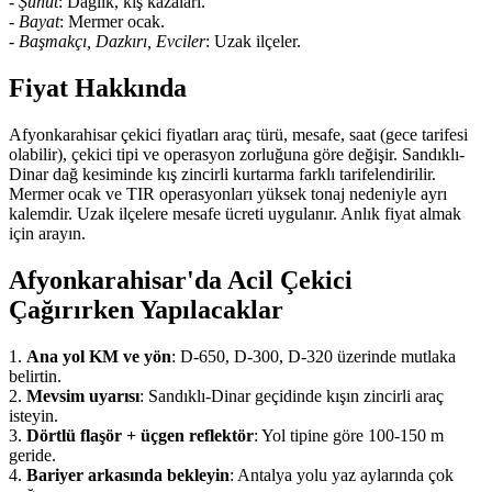
-
Şuhut
: Dağlık, kış kazaları.
-
Bayat
: Mermer ocak.
-
Başmakçı, Dazkırı, Evciler
: Uzak ilçeler.
Fiyat Hakkında
Afyonkarahisar çekici fiyatları araç türü, mesafe, saat (gece tarifesi
olabilir), çekici tipi ve operasyon zorluğuna göre değişir. Sandıklı-
Dinar dağ kesiminde kış zincirli kurtarma farklı tarifelendirilir.
Mermer ocak ve TIR operasyonları yüksek tonaj nedeniyle ayrı
kalemdir. Uzak ilçelere mesafe ücreti uygulanır. Anlık fiyat almak
için arayın.
Afyonkarahisar'da Acil Çekici
Çağırırken Yapılacaklar
1.
Ana yol KM ve yön
: D-650, D-300, D-320 üzerinde mutlaka
belirtin.
2.
Mevsim uyarısı
: Sandıklı-Dinar geçidinde kışın zincirli araç
isteyin.
3.
Dörtlü flaşör + üçgen reflektör
: Yol tipine göre 100-150 m
geride.
4.
Bariyer arkasında bekleyin
: Antalya yolu yaz aylarında çok