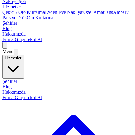
Nakliye Şefi
Hizmetler
Çekici / Oto Kurtarma
Evden Eve Nakliyat
Özel Ambulans
Ambar /
Parsiyel Yük
Oto Kurtarma
Şehirler
Blog
Hakkımızda
Firma Girişi
Teklif Al
Menü
Hizmetler
Şehirler
Blog
Hakkımızda
Firma Girişi
Teklif Al