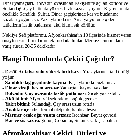
Dinar yamaçları, Bolvadin ovasından Eskişehir'e açılan koridor ve
Sultandağı-Çay hattında yüksek hızlı kazalar yaşanır. Kış aylarında
özellikle Sandıklı, Şuhut, Dinar geçişlerinde kar ve buzlanma
kazaları yoğunlaşır. Yaz aylarında ise Antalya yönüne giden
tatilcilerin lastik patlaması, akü bitimi sık görülür.
Nakliye Şefi platformu, Afyonkarahisar'ın 18 ilçesinde hizmet veren
onaylı çekici firmalarını tek noktada toplar. Merkez için ortalama
varış süresi 20-35 dakikadır.
Hangi Durumlarda Çekici Çağrılır?
-
D-650 Antalya yolu yüksek hızlı kaza
: Yaz aylarında tatil trafiği
yoğun.
-
Sandıklı dağ geçidinde kayma
: Kış aylarında buzlanma.
-
Dinar virajlı kesim arızası
: Yamaçtan kayma vakaları.
-
Bolvadin-Çay ovasında lastik patlaması
: Sıcak yaz asfaltı.
-
Akü bitimi
: Afyon yüksek rakım, soğuk geceler.
-
Yakıt bitimi
: Sultandağı-Çay arası uzun rotada.
-
Anahtar içeride
: Termal otelpark, kaplıca tesisi.
-
Mermer ocak ağır vasıta arızası
: İscehisar, Bayat çevresi.
-
Kar ve sis kazası
: Şuhut, Çobanlar, Sinanpaşa kış sabahları.
Afyonkarahisar Çekici Türleri ve