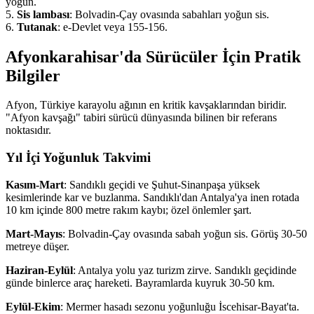
yoğun.
5.
Sis lambası
: Bolvadin-Çay ovasında sabahları yoğun sis.
6.
Tutanak
: e-Devlet veya 155-156.
Afyonkarahisar'da Sürücüler İçin Pratik
Bilgiler
Afyon, Türkiye karayolu ağının en kritik kavşaklarından biridir.
"Afyon kavşağı" tabiri sürücü dünyasında bilinen bir referans
noktasıdır.
Yıl İçi Yoğunluk Takvimi
Kasım-Mart
: Sandıklı geçidi ve Şuhut-Sinanpaşa yüksek
kesimlerinde kar ve buzlanma. Sandıklı'dan Antalya'ya inen rotada
10 km içinde 800 metre rakım kaybı; özel önlemler şart.
Mart-Mayıs
: Bolvadin-Çay ovasında sabah yoğun sis. Görüş 30-50
metreye düşer.
Haziran-Eylül
: Antalya yolu yaz turizm zirve. Sandıklı geçidinde
günde binlerce araç hareketi. Bayramlarda kuyruk 30-50 km.
Eylül-Ekim
: Mermer hasadı sezonu yoğunluğu İscehisar-Bayat'ta.