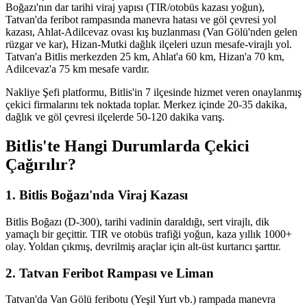
Boğazı'nın dar tarihi viraj yapısı (TIR/otobüs kazası yoğun),
Tatvan'da feribot rampasında manevra hatası ve göl çevresi yol
kazası, Ahlat-Adilcevaz ovası kış buzlanması (Van Gölü'nden gelen
rüzgar ve kar), Hizan-Mutki dağlık ilçeleri uzun mesafe-virajlı yol.
Tatvan'a Bitlis merkezden 25 km, Ahlat'a 60 km, Hizan'a 70 km,
Adilcevaz'a 75 km mesafe vardır.
Nakliye Şefi platformu, Bitlis'in 7 ilçesinde hizmet veren onaylanmış
çekici firmalarını tek noktada toplar. Merkez içinde 20-35 dakika,
dağlık ve göl çevresi ilçelerde 50-120 dakika varış.
Bitlis'te Hangi Durumlarda Çekici
Çağırılır?
1. Bitlis Boğazı'nda Viraj Kazası
Bitlis Boğazı (D-300), tarihi vadinin daraldığı, sert virajlı, dik
yamaçlı bir geçittir. TIR ve otobüs trafiği yoğun, kaza yıllık 1000+
olay. Yoldan çıkmış, devrilmiş araçlar için alt-üst kurtarıcı şarttır.
2. Tatvan Feribot Rampası ve Liman
Tatvan'da Van Gölü feribotu (Yeşil Yurt vb.) rampada manevra