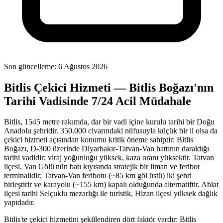
Son güncelleme:
6 Ağustos 2026
Bitlis Çekici Hizmeti — Bitlis Boğazı'nın
Tarihi Vadisinde 7/24 Acil Müdahale
Bitlis, 1545 metre rakımda, dar bir vadi içine kurulu tarihi bir Doğu
Anadolu şehridir. 350.000 civarındaki nüfusuyla küçük bir il olsa da
çekici hizmeti açısından konumu kritik öneme sahiptir: Bitlis
Boğazı, D-300 üzerinde Diyarbakır-Tatvan-Van hattının daraldığı
tarihi vadidir; viraj yoğunluğu yüksek, kaza oranı yüksektir. Tatvan
ilçesi, Van Gölü'nün batı kıyısında stratejik bir liman ve feribot
terminalidir; Tatvan-Van feribotu (~85 km göl üstü) iki şehri
birleştirir ve karayolu (~155 km) kapalı olduğunda alternatiftir. Ahlat
ilçesi tarihi Selçuklu mezarlığı ile turistik, Hizan ilçesi yüksek dağlık
yapıdadır.
Bitlis'te çekici hizmetini şekillendiren dört faktör vardır: Bitlis