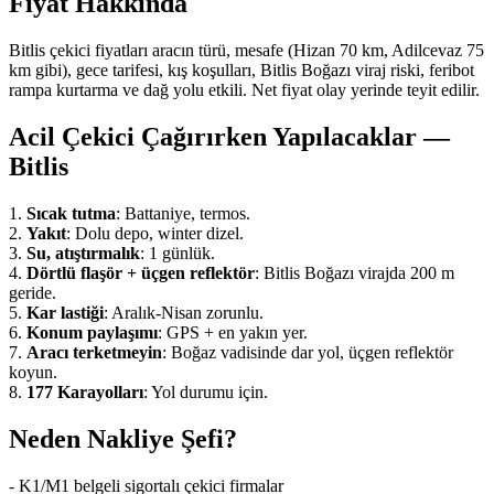
Fiyat Hakkında
Bitlis çekici fiyatları aracın türü, mesafe (Hizan 70 km, Adilcevaz 75
km gibi), gece tarifesi, kış koşulları, Bitlis Boğazı viraj riski, feribot
rampa kurtarma ve dağ yolu etkili. Net fiyat olay yerinde teyit edilir.
Acil Çekici Çağırırken Yapılacaklar —
Bitlis
1.
Sıcak tutma
: Battaniye, termos.
2.
Yakıt
: Dolu depo, winter dizel.
3.
Su, atıştırmalık
: 1 günlük.
4.
Dörtlü flaşör + üçgen reflektör
: Bitlis Boğazı virajda 200 m
geride.
5.
Kar lastiği
: Aralık-Nisan zorunlu.
6.
Konum paylaşımı
: GPS + en yakın yer.
7.
Aracı terketmeyin
: Boğaz vadisinde dar yol, üçgen reflektör
koyun.
8.
177 Karayolları
: Yol durumu için.
Neden Nakliye Şefi?
- K1/M1 belgeli sigortalı çekici firmalar