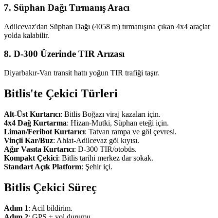
7. Süphan Dağı Tırmanış Aracı
Adilcevaz'dan Süphan Dağı (4058 m) tırmanışına çıkan 4x4 araçlar
yolda kalabilir.
8. D-300 Üzerinde TIR Arızası
Diyarbakır-Van transit hattı yoğun TIR trafiği taşır.
Bitlis'te Çekici Türleri
Alt-Üst Kurtarıcı
: Bitlis Boğazı viraj kazaları için.
4x4 Dağ Kurtarma
: Hizan-Mutki, Süphan eteği için.
Liman/Feribot Kurtarıcı
: Tatvan rampa ve göl çevresi.
Vinçli Kar/Buz
: Ahlat-Adilcevaz göl kıyısı.
Ağır Vasıta Kurtarıcı
: D-300 TIR/otobüs.
Kompakt Çekici
: Bitlis tarihi merkez dar sokak.
Standart Açık Platform
: Şehir içi.
Bitlis Çekici Süreç
Adım 1
: Acil bildirim.
Adım 2
: GPS + yol durumu.