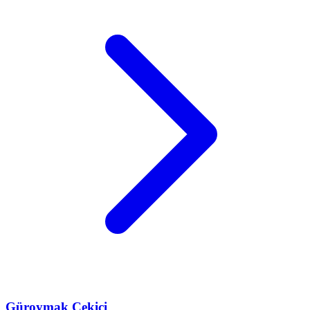
Güroymak
Çekici