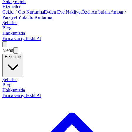
Nakliye Şefi
Hizmetler
Çekici / Oto Kurtarma
Evden Eve Nakliyat
Özel Ambulans
Ambar /
Parsiyel Yük
Oto Kurtarma
Şehirler
Blog
Hakkımızda
Firma Girişi
Teklif Al
Menü
Hizmetler
Şehirler
Blog
Hakkımızda
Firma Girişi
Teklif Al