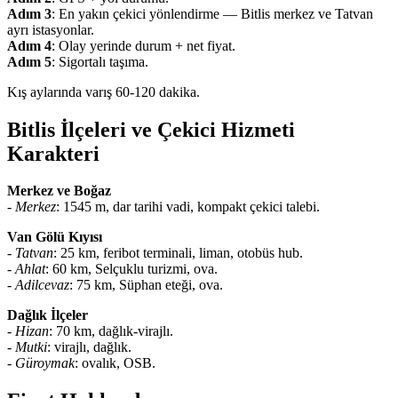
Adım 3
: En yakın çekici yönlendirme — Bitlis merkez ve Tatvan
ayrı istasyonlar.
Adım 4
: Olay yerinde durum + net fiyat.
Adım 5
: Sigortalı taşıma.
Kış aylarında varış 60-120 dakika.
Bitlis İlçeleri ve Çekici Hizmeti
Karakteri
Merkez ve Boğaz
-
Merkez
: 1545 m, dar tarihi vadi, kompakt çekici talebi.
Van Gölü Kıyısı
-
Tatvan
: 25 km, feribot terminali, liman, otobüs hub.
-
Ahlat
: 60 km, Selçuklu turizmi, ova.
-
Adilcevaz
: 75 km, Süphan eteği, ova.
Dağlık İlçeler
-
Hizan
: 70 km, dağlık-virajlı.
-
Mutki
: virajlı, dağlık.
-
Güroymak
: ovalık, OSB.