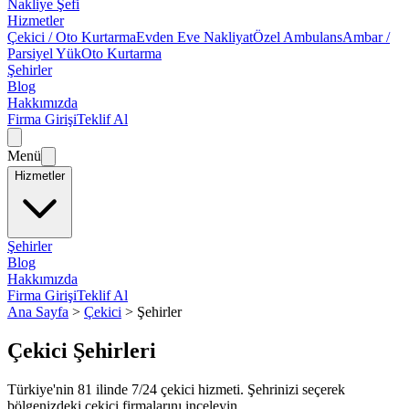
Nakliye Şefi
Hizmetler
Çekici / Oto Kurtarma
Evden Eve Nakliyat
Özel Ambulans
Ambar /
Parsiyel Yük
Oto Kurtarma
Şehirler
Blog
Hakkımızda
Firma Girişi
Teklif Al
Menü
Hizmetler
Şehirler
Blog
Hakkımızda
Firma Girişi
Teklif Al
Ana Sayfa
>
Çekici
>
Şehirler
Çekici
Şehirleri
Türkiye'nin 81 ilinde 7/24 çekici hizmeti. Şehrinizi seçerek
bölgenizdeki çekici firmalarını inceleyin.