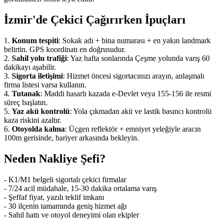
İzmir'de Çekici Çağırırken İpuçları
1.
Konum tespiti
: Sokak adı + bina numarası + en yakın landmark
belirtin. GPS koordinatı en doğrusudur.
2.
Sahil yolu trafiği
: Yaz hafta sonlarında Çeşme yolunda varış 60
dakikayı aşabilir.
3.
Sigorta iletişimi
: Hizmet öncesi sigortacınızı arayın, anlaşmalı
firma listesi varsa kullanın.
4.
Tutanak
: Maddi hasarlı kazada e-Devlet veya 155-156 ile resmi
süreç başlatın.
5.
Yaz akü kontrolü
: Yola çıkmadan akü ve lastik basıncı kontrolü
kaza riskini azaltır.
6.
Otoyolda kalma
: Üçgen reflektör + emniyet yeleğiyle aracın
100m gerisinde, bariyer arkasında bekleyin.
Neden Nakliye Şefi?
- K1/M1 belgeli sigortalı çekici firmalar
- 7/24 acil müdahale, 15-30 dakika ortalama varış
- Şeffaf fiyat, yazılı teklif imkanı
- 30 ilçenin tamamında geniş hizmet ağı
- Sahil hattı ve otoyol deneyimi olan ekipler