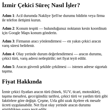
İzmir Çekici Süreç Nasıl İşler?
Adım 1
: Acil durumda Nakliye Şefi'ne durumu bildirin veya firma
ile telefon iletişimi kurun.
Adım 2
: Konum tespiti — bulunduğunuz noktanın kesin koordinatı
için Google Maps konum gönderin.
Adım 3
: Firmanın aracı yönlendirmesi — en yakın çekici aracın
varış süresi belirlenir.
Adım 4
: Olay yerinde durum değerlendirmesi — aracın durumu,
çekici türü, varış adresi netleştirilir; net fiyat teyit edilir.
Adım 5
: Aracın güvenli şekilde çekilmesi — istenen adrese sigortalı
taşıma.
Fiyat Hakkında
İzmir çekici fiyatları aracın türü (binek, SUV, ticari, motosiklet),
taşıma mesafesi, gece/gündüz tarifesi, çekici türü ve yardım türü gibi
faktörlere göre değişir. Çeşme, Urla gibi uzak ilçelere ek mesafe
ücreti uygulanabilir. Net fiyat olay yerinde aracın durumu
görüldükten sonra teyit edilir.