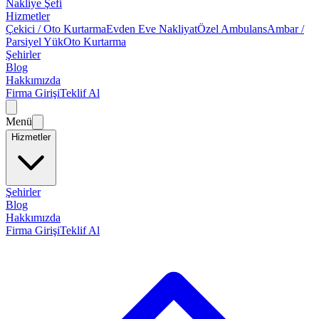
Nakliye Şefi
Hizmetler
Çekici / Oto Kurtarma
Evden Eve Nakliyat
Özel Ambulans
Ambar /
Parsiyel Yük
Oto Kurtarma
Şehirler
Blog
Hakkımızda
Firma Girişi
Teklif Al
Menü
Hizmetler
Şehirler
Blog
Hakkımızda
Firma Girişi
Teklif Al