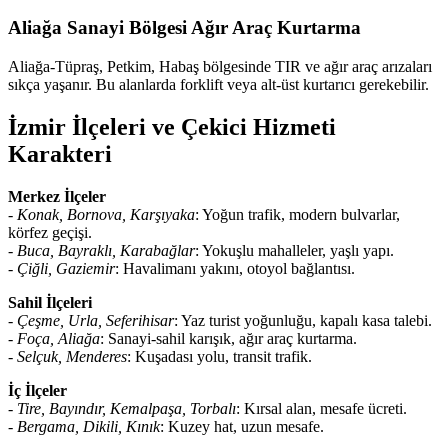
Aliağa Sanayi Bölgesi Ağır Araç Kurtarma
Aliağa-Tüpraş, Petkim, Habaş bölgesinde TIR ve ağır araç arızaları
sıkça yaşanır. Bu alanlarda forklift veya alt-üst kurtarıcı gerekebilir.
İzmir İlçeleri ve Çekici Hizmeti
Karakteri
Merkez İlçeler
-
Konak, Bornova, Karşıyaka
: Yoğun trafik, modern bulvarlar,
körfez geçişi.
-
Buca, Bayraklı, Karabağlar
: Yokuşlu mahalleler, yaşlı yapı.
-
Çiğli, Gaziemir
: Havalimanı yakını, otoyol bağlantısı.
Sahil İlçeleri
-
Çeşme, Urla, Seferihisar
: Yaz turist yoğunluğu, kapalı kasa talebi.
-
Foça, Aliağa
: Sanayi-sahil karışık, ağır araç kurtarma.
-
Selçuk, Menderes
: Kuşadası yolu, transit trafik.
İç İlçeler
-
Tire, Bayındır, Kemalpaşa, Torbalı
: Kırsal alan, mesafe ücreti.
-
Bergama, Dikili, Kınık
: Kuzey hat, uzun mesafe.