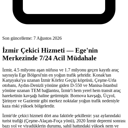
Son güncelleme:
7 Ağustos 2026
İzmir Çekici Hizmeti — Ege'nin
Merkezinde 7/24 Acil Müdahale
İzmir, 4.5 milyonu aşan nüfusu ve 1.7 milyonu geçen kayıtlı araç
sayısıyla Ege Bölgesi'nin en yoğun trafik şehridir. Konak'tan
Karşıyaka'ya uzanan İzmir Körfez Geçişi köprüsü, Çeşme-Urla
otobanı, Aydın-Denizli yönüne giden D-550 ve Manisa-İstanbul
yönüne uzanan TEM bağlantısı, İzmir'i hem yerel hem transit araç
hareketinin kavşağı haline getirmiştir. Bornova kavşağı, Üçyol,
Şirinyer ve Gaziemir gibi merkez noktalar yoğun trafik nedeniyle
kaza riski yüksek bölgelerdir.
İzmir'de çekici hizmeti dört ana faktörle şekillenir: yaz aylarındaki
turist trafiği (Çeşme-Alaçatı-Foça yönü), 2020 İzmir depremi sonrası
bazı yol ve viyadüklerin durumu, sahil hattındaki yüksek nem ve