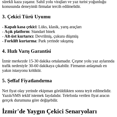
sürekli kaza yaşanır. Sahil yolu virajları ve yaz turist yoğunluğu
konusunda deneyimli firmalar tercih edilmelidir.
3. Çekici Türü Uyumu
-
Kapalı kasa çekici
: Lüks, klasik, yarış araçları
-
Açık platform
: Standart binek
-
Alt-üst kurtarıcı
: Devrilmiş, çukura düşmüş
-
Forklift kurtarma
: Park yerinde sıkışmış
4. Hızlı Varış Garantisi
İzmir merkezde 15-30 dakika ortalamadır. Çeşme yolu yaz aylarında
trafik nedeniyle 30-60 dakikaya çıkabilir. Firmanın anlaşmalı en
yakın istasyonu kritiktir.
5. Şeffaf Fiyatlandırma
Net fiyat olay yerinde ekipman görüldükten sonra teyit edilmelidir.
Yazılı/SMS teklif istemek faydalıdır. Telefonla verilen fiyat aracın
gerçek durumuna göre değişebilir.
İzmir'de Yaygın Çekici Senaryoları