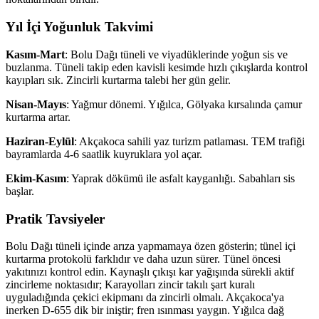
Yıl İçi Yoğunluk Takvimi
Kasım-Mart
: Bolu Dağı tüneli ve viyadüklerinde yoğun sis ve
buzlanma. Tüneli takip eden kavisli kesimde hızlı çıkışlarda kontrol
kayıpları sık. Zincirli kurtarma talebi her gün gelir.
Nisan-Mayıs
: Yağmur dönemi. Yığılca, Gölyaka kırsalında çamur
kurtarma artar.
Haziran-Eylül
: Akçakoca sahili yaz turizm patlaması. TEM trafiği
bayramlarda 4-6 saatlik kuyruklara yol açar.
Ekim-Kasım
: Yaprak dökümü ile asfalt kayganlığı. Sabahları sis
başlar.
Pratik Tavsiyeler
Bolu Dağı tüneli içinde arıza yapmamaya özen gösterin; tünel içi
kurtarma protokolü farklıdır ve daha uzun sürer. Tünel öncesi
yakıtınızı kontrol edin. Kaynaşlı çıkışı kar yağışında sürekli aktif
zincirleme noktasıdır; Karayolları zincir takılı şart kuralı
uyguladığında çekici ekipmanı da zincirli olmalı. Akçakoca'ya
inerken D-655 dik bir iniştir; fren ısınması yaygın. Yığılca dağ