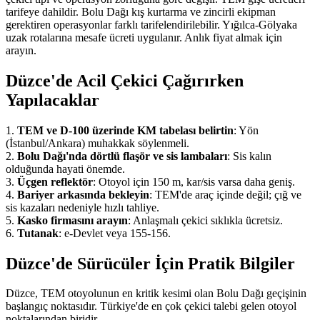
tarifeye dahildir. Bolu Dağı kış kurtarma ve zincirli ekipman
gerektiren operasyonlar farklı tarifelendirilebilir. Yığılca-Gölyaka
uzak rotalarına mesafe ücreti uygulanır. Anlık fiyat almak için
arayın.
Düzce'de Acil Çekici Çağırırken
Yapılacaklar
1.
TEM ve D-100 üzerinde KM tabelası belirtin
: Yön
(İstanbul/Ankara) muhakkak söylenmeli.
2.
Bolu Dağı'nda dörtlü flaşör ve sis lambaları
: Sis kalın
olduğunda hayati önemde.
3.
Üçgen reflektör
: Otoyol için 150 m, kar/sis varsa daha geniş.
4.
Bariyer arkasında bekleyin
: TEM'de araç içinde değil; çığ ve
sis kazaları nedeniyle hızlı tahliye.
5.
Kasko firmasını arayın
: Anlaşmalı çekici sıklıkla ücretsiz.
6.
Tutanak
: e-Devlet veya 155-156.
Düzce'de Sürücüler İçin Pratik Bilgiler
Düzce, TEM otoyolunun en kritik kesimi olan Bolu Dağı geçişinin
başlangıç noktasıdır. Türkiye'de en çok çekici talebi gelen otoyol
noktalarından biridir.