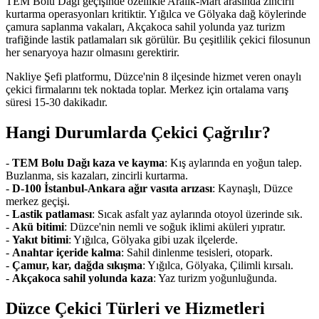
TEM Bolu Dağı geçişinde özellikle Aralık-Mart arasında zincirli
kurtarma operasyonları kritiktir. Yığılca ve Gölyaka dağ köylerinde
çamura saplanma vakaları, Akçakoca sahil yolunda yaz turizm
trafiğinde lastik patlamaları sık görülür. Bu çeşitlilik çekici filosunun
her senaryoya hazır olmasını gerektirir.
Nakliye Şefi platformu, Düzce'nin 8 ilçesinde hizmet veren onaylı
çekici firmalarını tek noktada toplar. Merkez için ortalama varış
süresi 15-30 dakikadır.
Hangi Durumlarda Çekici Çağrılır?
-
TEM Bolu Dağı kaza ve kayma
: Kış aylarında en yoğun talep.
Buzlanma, sis kazaları, zincirli kurtarma.
-
D-100 İstanbul-Ankara ağır vasıta arızası
: Kaynaşlı, Düzce
merkez geçişi.
-
Lastik patlaması
: Sıcak asfalt yaz aylarında otoyol üzerinde sık.
-
Akü bitimi
: Düzce'nin nemli ve soğuk iklimi aküleri yıpratır.
-
Yakıt bitimi
: Yığılca, Gölyaka gibi uzak ilçelerde.
-
Anahtar içeride kalma
: Sahil dinlenme tesisleri, otopark.
-
Çamur, kar, dağda sıkışma
: Yığılca, Gölyaka, Çilimli kırsalı.
-
Akçakoca sahil yolunda kaza
: Yaz turizm yoğunluğunda.
Düzce Çekici Türleri ve Hizmetleri