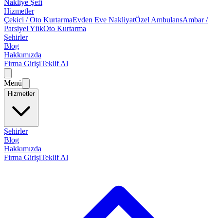
Nakliye Şefi
Hizmetler
Çekici / Oto Kurtarma
Evden Eve Nakliyat
Özel Ambulans
Ambar /
Parsiyel Yük
Oto Kurtarma
Şehirler
Blog
Hakkımızda
Firma Girişi
Teklif Al
Menü
Hizmetler
Şehirler
Blog
Hakkımızda
Firma Girişi
Teklif Al