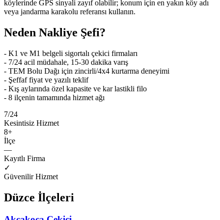
köylerinde GPS sinyali zayıf olabilir; konum için en yakın köy adı
veya jandarma karakolu referansı kullanın.
Neden Nakliye Şefi?
- K1 ve M1 belgeli sigortalı çekici firmaları
- 7/24 acil müdahale, 15-30 dakika varış
- TEM Bolu Dağı için zincirli/4x4 kurtarma deneyimi
- Şeffaf fiyat ve yazılı teklif
- Kış aylarında özel kapasite ve kar lastikli filo
- 8 ilçenin tamamında hizmet ağı
7/24
Kesintisiz Hizmet
8
+
İlçe
—
Kayıtlı Firma
✓
Güvenilir Hizmet
Düzce
İlçeleri
Akçakoca
Çekici