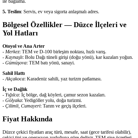
ile bağlama.
5. Teslim
: Servis, ev veya sigorta anlaşmalı adres.
Bölgesel Özellikler — Düzce İlçeleri ve
Yol Hatları
Otoyol ve Ana Arter
-
Merkez
: TEM ve D-100 birleşim noktası, hızlı varış.
-
Kaynaşlı
: Bolu Dağı tüneli girişi (doğu yönü), kar kazaları yoğun.
-
Gümüşova
: TEM batı yönü, sanayi.
Sahil Hattı
-
Akçakoca
: Karadeniz sahili, yaz turizm patlaması.
İç ve Dağlık
-
Yığılca
: İç bölge, dağ köyleri, çamur sezon kazaları.
-
Gölyaka
: Yedigöller yolu, doğa turizmi.
-
Çilimli, Cumayeri
: Tarım ve geçiş ilçeleri.
Fiyat Hakkında
Düzce çekici fiyatları araç türü, mesafe, saat (gece tarifesi olabilir),
çekici tipi ve operasyon zorluğuna göre değişir. TEM gişe ücretleri