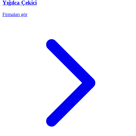
Yığılca
Çekici
Firmaları gör