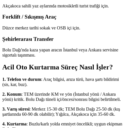
Akçakoca sahili yaz aylarında motosikletli turist trafiği için.
Forklift / Sıkışmış Araç
Düzce merkez tarihi sokak ve OSB içi için.
Şehirlerarası Transfer
Bolu Dağı'nda kaza yapan aracın İstanbul veya Ankara servisine
sigortalı taşınması.
Acil Oto Kurtarma Süreç Nasıl İşler?
1. Telefon ve durum
: Araç bilgisi, arıza türü, hava şartı bildirimi
(sis, kar, buz).
2. Konum
: TEM üzerinde KM ve yön (İstanbul yönü / Ankara
yönü) kritik. Bolu Dağı tüneli içi/öncesi/sonrası bilgisi belirtilmeli.
3. Varış süresi
: Merkez 15-30 dk; TEM Bolu Dağı 25-50 dk (kış
şartlarında 60-90 dk olabilir); Yığılca, Akçakoca için 35-60 dk.
4. Kurtarma
: Buzlu/karlı yolda emniyet öncelikli; uygun ekipman