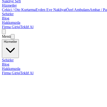
Nakliye Şefi
Hizmetler
Çekici / Oto Kurtarma
Evden Eve Nakliyat
Özel Ambulans
Ambar / Pa
Şehirler
Blog
Hakkımızda
Firma Girişi
Teklif Al
Menü
Hizmetler
Şehirler
Blog
Hakkımızda
Firma Girişi
Teklif Al