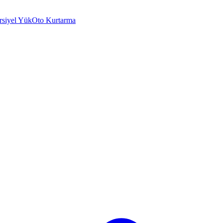
rsiyel Yük
Oto Kurtarma