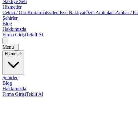
Nakliye Şefi
Hizmetler
Çekici / Oto Kurtarma
Evden Eve Nakliyat
Özel Ambulans
Ambar / Pa
Şehirler
Blog
Hakkımızda
Firma Girişi
Teklif Al
Menü
Hizmetler
Şehirler
Blog
Hakkımızda
Firma Girişi
Teklif Al