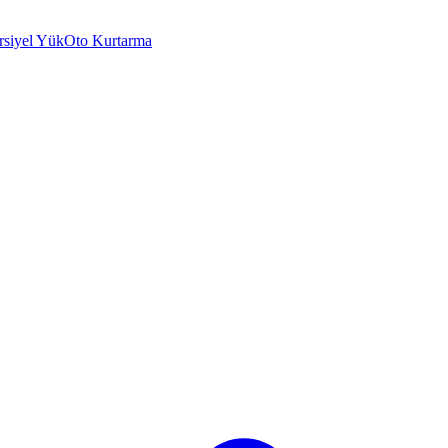
rsiyel Yük
Oto Kurtarma