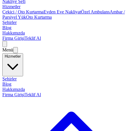
Nakliye Şefi
Hizmetler
Çekici / Oto Kurtarma
Evden Eve Nakliyat
Özel Ambulans
Ambar /
Parsiyel Yük
Oto Kurtarma
Şehirler
Blog
Hakkımızda
Firma Girişi
Teklif Al
Menü
Hizmetler
Şehirler
Blog
Hakkımızda
Firma Girişi
Teklif Al