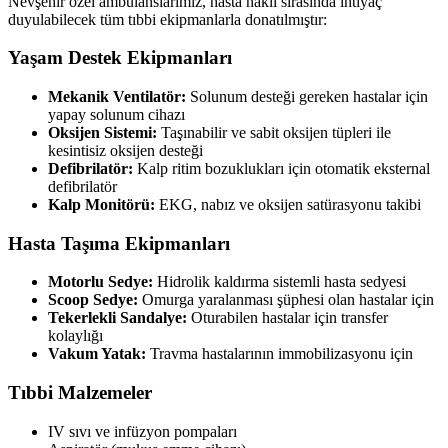
Nevşehir özel ambulanslarımız, hasta nakli sırasında ihtiyaç
duyulabilecek tüm tıbbi ekipmanlarla donatılmıştır:
Yaşam Destek Ekipmanları
Mekanik Ventilatör:
Solunum desteği gereken hastalar için
yapay solunum cihazı
Oksijen Sistemi:
Taşınabilir ve sabit oksijen tüpleri ile
kesintisiz oksijen desteği
Defibrilatör:
Kalp ritim bozuklukları için otomatik eksternal
defibrilatör
Kalp Monitörü:
EKG, nabız ve oksijen satürasyonu takibi
Hasta Taşıma Ekipmanları
Motorlu Sedye:
Hidrolik kaldırma sistemli hasta sedyesi
Scoop Sedye:
Omurga yaralanması şüphesi olan hastalar için
Tekerlekli Sandalye:
Oturabilen hastalar için transfer
kolaylığı
Vakum Yatak:
Travma hastalarının immobilizasyonu için
Tıbbi Malzemeler
IV sıvı ve infüzyon pompaları