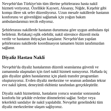
Nevşehir'dan Türkiye'nin tüm illerine şehirlerarası hasta nakil
hizmeti veriyoruz. Özellikle Kayseri, Aksaray, Niğde, Kırşehir gibi
komşu illere sık sefer düzenliyoruz. Uzun mesafe nakillerde hastanın
konforunu ve güvenliğini sağlamak için yoğun bakım
ambulanslarımızı tercih ediyoruz.
Şehirlerarası nakillerde hastanın durumuna göre uygun ambulans tipi
belirlenir. Refakatçi eşlik edebilir, nakil süresince düzenli mola
verilir ve hastanın ihtiyaçları karşılanır. Nevşehir'dan yapılan
şehirlerarası nakillerde koordinasyon tamamen bizim tarafımızdan
sağlanır.
Diyaliz Hastası Nakli
Nevşehir'da diyaliz hastalarının düzenli seanslarına güvenli ve
zamanında ulaşmaları için özel nakil hizmeti sunuyoruz. Haftada üç
gün diyalize giden hastalarımız için planlı transfer programları
oluşturuyoruz. Evden diyaliz merkezine ve seansın ardından tekrar
eve nakil işlemi, deneyimli ekibimiz tarafından gerçekleştirilir.
Diyaliz nakli hizmetimiz, hastaların yorucu seanslar sonrasında
konforlu bir şekilde evlerine dönmelerini sağlar. Sedye veya
tekerlekli sandalye ile nakil yapılabilir. Nevşehir genelindeki tüm
diyaliz merkezlerine ulaşım sağlıyoruz.