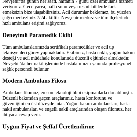
Nevşehir'da günün her saati, haftanın 7 günü özel ambulans hizmeti
veriyoruz. Gece yarısı, hafta sonu veya resmi tatillerde fark
etmeksizin bize ulaşabilirsiniz. Acil durumlar beklemez, bu yüzden
çağrı merkezimiz 7/24 aktiftir. Nevşehir merkez ve tüm ilçelerinde
hızlı ambulans erişimi sağlıyoruz.
Deneyimli Paramedik Ekibi
Tüm ambulanslarımızda sertifikalı paramedikler ve acil tıp
teknisyenleri görev yapmaktadır. Ekibimiz, hasta nakli, yoğun bakım
desteği ve acil müdahale konularında düzenli eğitimler almaktadır.
Nevşehir'da her nakil işleminde hastalarımızın yanında profesyonel
sağlık personeli bulunur.
Modern Ambulans Filosu
Ambulans filomuz, en son teknoloji tıbbi ekipmanlarla donatılmıştır.
Düzenli bakımdan geçen araçlarımız, hasta konforunu ve
güvenliğini en üst düzeyde tutar. Yoğun bakım ambulansları, hasta
nakil ambulansları ve engelli nakil araçlarından oluşan filomuz, her
ihtiyaca cevap verir.
Uygun Fiyat ve Şeffaf Ücretlendirme