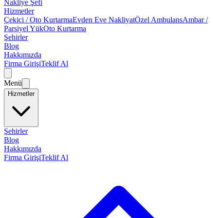
Nakliye Şefi
Hizmetler
Çekici / Oto Kurtarma
Evden Eve Nakliyat
Özel Ambulans
Ambar /
Parsiyel Yük
Oto Kurtarma
Şehirler
Blog
Hakkımızda
Firma Girişi
Teklif Al
Menü
Hizmetler
Şehirler
Blog
Hakkımızda
Firma Girişi
Teklif Al