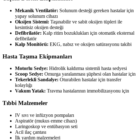
Mekanik Ventilatör:
Solunum desteği gereken hastalar için
yapay solunum cihazı
Oksijen Sistemi:
Taşınabilir ve sabit oksijen tüpleri ile
kesintisiz oksijen desteği
Defibrilatör:
Kalp ritim bozuklukları için otomatik eksternal
defibrilatör
Kalp Monitörü:
EKG, nabız ve oksijen satürasyonu takibi
Hasta Taşıma Ekipmanları
Motorlu Sedye:
Hidrolik kaldırma sistemli hasta sedyesi
Scoop Sedye:
Omurga yaralanması şüphesi olan hastalar için
Tekerlekli Sandalye:
Oturabilen hastalar için transfer
kolaylığı
Vakum Yatak:
Travma hastalarının immobilizasyonu için
Tıbbi Malzemeler
IV sıvı ve infüzyon pompaları
Aspiratör (mukus emme cihazı)
Laringoskop ve entübasyon seti
Acil ilaç çantası
İlk yardım malzemeleri