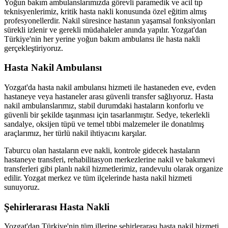
Yoğun bakım ambulanslarımızda görevli paramedik ve acil tıp
teknisyenlerimiz, kritik hasta nakli konusunda özel eğitim almış
profesyonellerdir. Nakil süresince hastanın yaşamsal fonksiyonları
sürekli izlenir ve gerekli müdahaleler anında yapılır. Yozgat'dan
Türkiye'nin her yerine yoğun bakım ambulansı ile hasta nakli
gerçekleştiriyoruz.
Hasta Nakil Ambulansı
Yozgat'da hasta nakil ambulansı hizmeti ile hastaneden eve, evden
hastaneye veya hastaneler arası güvenli transfer sağlıyoruz. Hasta
nakil ambulanslarımız, stabil durumdaki hastaların konforlu ve
güvenli bir şekilde taşınması için tasarlanmıştır. Sedye, tekerlekli
sandalye, oksijen tüpü ve temel tıbbi malzemeler ile donatılmış
araçlarımız, her türlü nakil ihtiyacını karşılar.
Taburcu olan hastaların eve nakli, kontrole gidecek hastaların
hastaneye transferi, rehabilitasyon merkezlerine nakil ve bakımevi
transferleri gibi planlı nakil hizmetlerimiz, randevulu olarak organize
edilir. Yozgat merkez ve tüm ilçelerinde hasta nakil hizmeti
sunuyoruz.
Şehirlerarası Hasta Nakli
Yozgat'dan Türkiye'nin tüm illerine şehirlerarası hasta nakil hizmeti