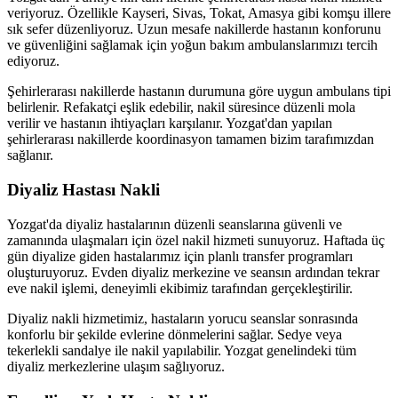
veriyoruz. Özellikle Kayseri, Sivas, Tokat, Amasya gibi komşu illere
sık sefer düzenliyoruz. Uzun mesafe nakillerde hastanın konforunu
ve güvenliğini sağlamak için yoğun bakım ambulanslarımızı tercih
ediyoruz.
Şehirlerarası nakillerde hastanın durumuna göre uygun ambulans tipi
belirlenir. Refakatçi eşlik edebilir, nakil süresince düzenli mola
verilir ve hastanın ihtiyaçları karşılanır. Yozgat'dan yapılan
şehirlerarası nakillerde koordinasyon tamamen bizim tarafımızdan
sağlanır.
Diyaliz Hastası Nakli
Yozgat'da diyaliz hastalarının düzenli seanslarına güvenli ve
zamanında ulaşmaları için özel nakil hizmeti sunuyoruz. Haftada üç
gün diyalize giden hastalarımız için planlı transfer programları
oluşturuyoruz. Evden diyaliz merkezine ve seansın ardından tekrar
eve nakil işlemi, deneyimli ekibimiz tarafından gerçekleştirilir.
Diyaliz nakli hizmetimiz, hastaların yorucu seanslar sonrasında
konforlu bir şekilde evlerine dönmelerini sağlar. Sedye veya
tekerlekli sandalye ile nakil yapılabilir. Yozgat genelindeki tüm
diyaliz merkezlerine ulaşım sağlıyoruz.