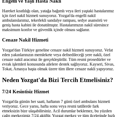
Engelli ve Yaşlı Hasta Nakli
Hareket kısıtlılığı olan, yatağa bağımlı veya ileri yaştaki hastalarımız
için özel nakil hizmeti sunuyoruz. Yozgat'da engelli nakil
ambulanslarımız, tekerlekli sandalye rampası, sedye asansörü ve
geniş hasta kabini ile donatılmıştır. Hastalarımızın nakil süresince
maksimum konfor ve güvenlik içinde olması sağlanır.
Cenaze Nakil Hizmeti
Yozgat'dan Türkiye geneline cenaze nakil hizmeti sunuyoruz. Vefat
eden yakınlarınızın memlekete veya defnedileceği yere nakli, özel
cenaze nakil aracımız ile gerçekleştirilir. Tüm resmi prosedürler ve
evrak işlemleri konusunda ailelere destek sağlıyoruz. Kayseri, Sivas,
Tokat, Amasya başta olmak üzere tüm illere cenaze nakli yapıyoruz.
Neden Yozgat'da Bizi Tercih Etmelisiniz?
7/24 Kesintisiz Hizmet
Yozgat'da günün her saati, haftanın 7 günü özel ambulans hizmeti
veriyoruz. Gece yarısı, hafta sonu veya resmi tatillerde fark
etmeksizin bize ulaşabilirsiniz. Acil durumlar beklemez, bu yüzden
çağrı merkezimiz 7/24 aktiftir. Yozgat merkez ve tüm ilçelerinde hızlı