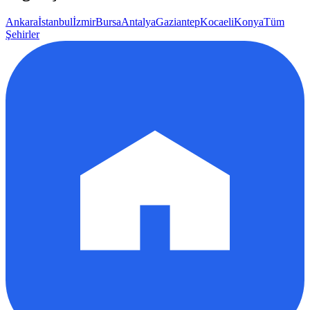
Ankara
İstanbul
İzmir
Bursa
Antalya
Gaziantep
Kocaeli
Konya
Tüm
Şehirler