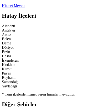
Hizmet Mevcut
Hatay
İlçeleri
Altınözü
Antakya
Arsuz
Belen
Defne
Dörtyol
Erzin
Hassa
İskenderun
Kırıkhan
Kumlu
Payas
Reyhanlı
Samandağ
Yayladağı
* Tüm ilçelerde hizmet veren firmalar mevcuttur.
Diğer Şehirler