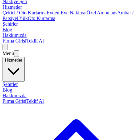
Nakliye Şefi
Hizmetler
Çekici / Oto Kurtarma
Evden Eve Nakliyat
Özel Ambulans
Ambar /
Parsiyel Yük
Oto Kurtarma
Şehirler
Blog
Hakkımızda
Firma Girişi
Teklif Al
Menü
Hizmetler
Şehirler
Blog
Hakkımızda
Firma Girişi
Teklif Al