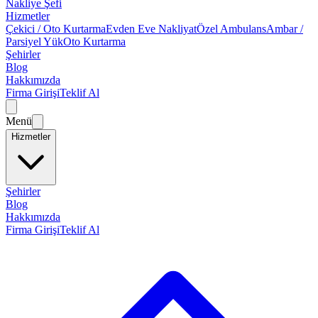
Nakliye Şefi
Hizmetler
Çekici / Oto Kurtarma
Evden Eve Nakliyat
Özel Ambulans
Ambar /
Parsiyel Yük
Oto Kurtarma
Şehirler
Blog
Hakkımızda
Firma Girişi
Teklif Al
Menü
Hizmetler
Şehirler
Blog
Hakkımızda
Firma Girişi
Teklif Al