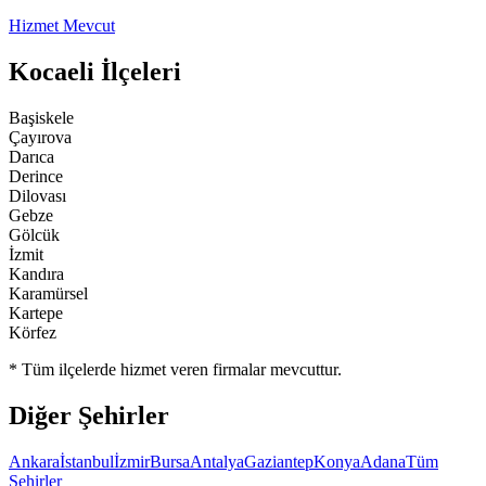
Hizmet Mevcut
Kocaeli
İlçeleri
Başiskele
Çayırova
Darıca
Derince
Dilovası
Gebze
Gölcük
İzmit
Kandıra
Karamürsel
Kartepe
Körfez
* Tüm ilçelerde hizmet veren firmalar mevcuttur.
Diğer Şehirler
Ankara
İstanbul
İzmir
Bursa
Antalya
Gaziantep
Konya
Adana
Tüm
Şehirler