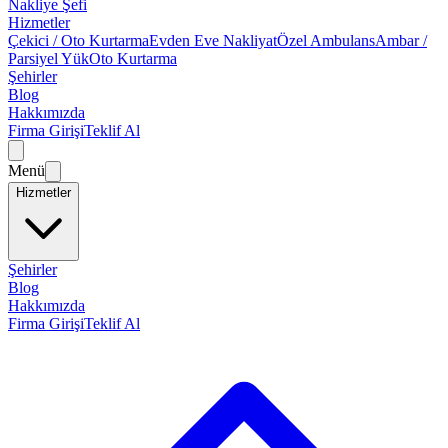
Nakliye Şefi
Hizmetler
Çekici / Oto Kurtarma
Evden Eve Nakliyat
Özel Ambulans
Ambar /
Parsiyel Yük
Oto Kurtarma
Şehirler
Blog
Hakkımızda
Firma Girişi
Teklif Al
Menü
Hizmetler
Şehirler
Blog
Hakkımızda
Firma Girişi
Teklif Al