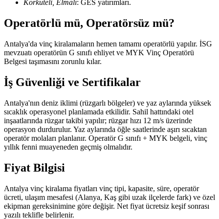
Korkuteli, Elmalı
: GES yatırımları.
Operatörlü mü, Operatörsüz mü?
Antalya'da vinç kiralamaların hemen tamamı operatörlü yapılır. İSG
mevzuatı operatörün G sınıfı ehliyet ve MYK Vinç Operatörü
Belgesi taşımasını zorunlu kılar.
İş Güvenliği ve Sertifikalar
Antalya'nın deniz iklimi (rüzgarlı bölgeler) ve yaz aylarında yüksek
sıcaklık operasyonel planlamada etkilidir. Sahil hattındaki otel
inşaatlarında rüzgar takibi yapılır; rüzgar hızı 12 m/s üzerinde
operasyon durdurulur. Yaz aylarında öğle saatlerinde aşırı sıcaktan
operatör molaları planlanır. Operatör G sınıfı + MYK belgeli, vinç
yıllık fenni muayeneden geçmiş olmalıdır.
Fiyat Bilgisi
Antalya vinç kiralama fiyatları vinç tipi, kapasite, süre, operatör
ücreti, ulaşım mesafesi (Alanya, Kaş gibi uzak ilçelerde fark) ve özel
ekipman gereksinimine göre değişir. Net fiyat ücretsiz keşif sonrası
yazılı teklifle belirlenir.