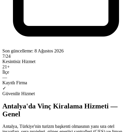
Son güncelleme:
8 Ağustos 2026
7/24
Kesintisiz Hizmet
21
+
İlçe
—
Kayıtlı Firma
✓
Güvenilir Hizmet
Antalya'da Vinç Kiralama Hizmeti —
Genel
Antalya, Türkiye'nin turizm başkenti olmasının yanı sıra otel
inşaatları, sera projeleri, güneş enerjisi santralleri (GES) ve liman