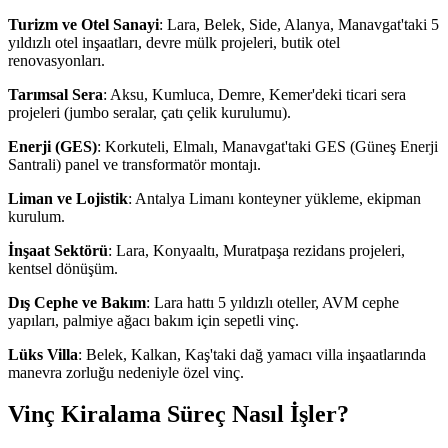
Turizm ve Otel Sanayi
: Lara, Belek, Side, Alanya, Manavgat'taki 5
yıldızlı otel inşaatları, devre mülk projeleri, butik otel
renovasyonları.
Tarımsal Sera
: Aksu, Kumluca, Demre, Kemer'deki ticari sera
projeleri (jumbo seralar, çatı çelik kurulumu).
Enerji (GES)
: Korkuteli, Elmalı, Manavgat'taki GES (Güneş Enerji
Santrali) panel ve transformatör montajı.
Liman ve Lojistik
: Antalya Limanı konteyner yükleme, ekipman
kurulum.
İnşaat Sektörü
: Lara, Konyaaltı, Muratpaşa rezidans projeleri,
kentsel dönüşüm.
Dış Cephe ve Bakım
: Lara hattı 5 yıldızlı oteller, AVM cephe
yapıları, palmiye ağacı bakım için sepetli vinç.
Lüks Villa
: Belek, Kalkan, Kaş'taki dağ yamacı villa inşaatlarında
manevra zorluğu nedeniyle özel vinç.
Vinç Kiralama Süreç Nasıl İşler?