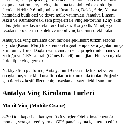
ekipman yatırımlarıyla vinç kiralama talebinin yüksek olduğu
illerden biridir. 2.6 milyonluk nüfusu, Lara, Belek, Side, Alanya
hattındaki butik otel ve devre mülk yatırımları, Antalya Limanı,
Aksu ve Kumluca'daki sera projeleri ile vinç sektörünü 12 ay aktif
tutar. Şehir merkezindeki Lara Bulvarı, Konyaaltı, Muratpaşa
rezidans projeleri ise kuleli ve mobil vinç talebini sürekli kılar.
Antalya'da vinç kiralama dört faktörle şekillenir: turizm sezonu
dışında (Kasım-Mart) hızlanan otel inşaat tempo, sera yapılarının çatı
kurulumu, Toros Dağları yamacındaki villa projelerinde manevra
zorluğu ve GES santrali (Güneş Paneli) montajları. Her senaryoda
farklı tipte vinç gerekir.
Nakliye Şefi platformu, Antalya'nın 19 ilçesinde hizmet veren
onaylanmış vinç kiralama firmalarını tek noktada toplar. Projeniz
için ücretsiz keşif düzenlenir, kıyaslamalı yazılı teklif sunulur.
Antalya Vinç Kiralama Türleri
Mobil Vinç (Mobile Crane)
8-200 ton kapasiteli kamyon üstü vinçler. Otel klima/jeneratör
montajı, sera çatı yerleştirme, GES panel taşıma için tercih edilir.