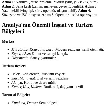
Adım 1
: Nakliye Şefi'ne projenizi bildirin (yük, yükseklik, süre).
Adım 2
: Saha keşfi (zemin, manevra, çevre güvenliği).
Adım 3
:
Yazılı teklif (vinç tipi, süre, operatör, ulaşım dahil).
Adım 4
:
Sözleşme ve İSG dosyası.
Adım 5
: Operatörlü saha operasyonu.
Antalya'nın Önemli İnşaat ve Turizm
Bölgeleri
Merkez
Muratpaşa, Konyaaltı, Lara
: Modern rezidans, sahil otel hattı.
Kepez, Aksu
: Konut ve sanayi karışık.
Döşemealtı
: Sanayi yatırımları.
Turizm İlçeleri
Belek
: Golf otelleri, lüks tatil köyleri.
Side, Manavgat
: Otel ve sahil rezidans.
Alanya
: Konut ve devre mülk.
Kemer, Kaş, Kalkan
: Butik otel, dağ yamacı villa.
Tarımsal Bölgeler
Kumluca, Demre
: Sera bölgesi.