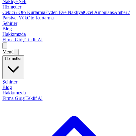
Nakliye Şefi
Hizmetler
Çekici / Oto Kurtarma
Evden Eve Nakliyat
Özel Ambulans
Ambar /
Parsiyel Yük
Oto Kurtarma
Şehirler
Blog
Hakkımızda
Firma Girişi
Teklif Al
Menü
Hizmetler
Şehirler
Blog
Hakkımızda
Firma Girişi
Teklif Al