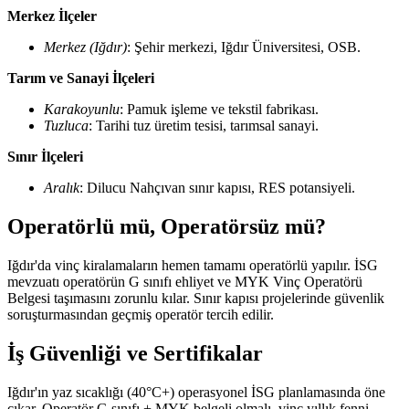
Merkez İlçeler
Merkez (Iğdır)
: Şehir merkezi, Iğdır Üniversitesi, OSB.
Tarım ve Sanayi İlçeleri
Karakoyunlu
: Pamuk işleme ve tekstil fabrikası.
Tuzluca
: Tarihi tuz üretim tesisi, tarımsal sanayi.
Sınır İlçeleri
Aralık
: Dilucu Nahçıvan sınır kapısı, RES potansiyeli.
Operatörlü mü, Operatörsüz mü?
Iğdır'da vinç kiralamaların hemen tamamı operatörlü yapılır. İSG
mevzuatı operatörün G sınıfı ehliyet ve MYK Vinç Operatörü
Belgesi taşımasını zorunlu kılar. Sınır kapısı projelerinde güvenlik
soruşturmasından geçmiş operatör tercih edilir.
İş Güvenliği ve Sertifikalar
Iğdır'ın yaz sıcaklığı (40°C+) operasyonel İSG planlamasında öne
çıkar. Operatör G sınıfı + MYK belgeli olmalı, vinç yıllık fenni