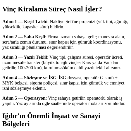
Vinç Kiralama Süreç Nasıl İşler?
Adım 1 — Keşif Talebi
: Nakliye Şefi'ne projenizi (yük tipi, ağırlığı,
yükseklik, kapasite, süre) bildirin.
Adım 2 — Saha Keşfi
: Firma uzmanı sahaya gelir; manevra alanı,
sera/tarla zemin durumu, sınır kapısı için gümrük koordinasyonu,
yaz sıcaklığı planlaması değerlendirilir.
Adım 3 — Yazılı Teklif
: Vinç tipi, çalışma süresi, operatör ücreti,
uzun mesafe transfer (büyük tonajlı vinçler Kars ya da Van'dan
getirilir, 100-200 km), kurulum-söküm dahil yazılı teklif alırsınız.
Adım 4 — Sözleşme ve İSG
: İSG dosyası, operatör G sınıfı +
MYK belgesi, sigorta poliçesi, sınır kapısı için gümrük ve emniyet
izni sözleşmeye eklenir.
Adım 5 — Operasyon
: Vinç sahaya getirilir, operatörlü olarak iş
yapılır. Yaz aylarında öğle saatlerinde operatör molaları zorunludur.
Iğdır'ın Önemli İnşaat ve Sanayi
Bölgeleri