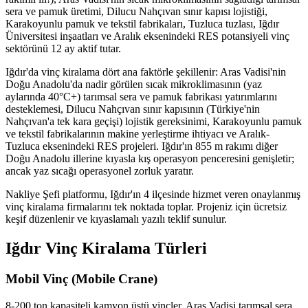
sera ve pamuk üretimi, Dilucu Nahçıvan sınır kapısı lojistiği,
Karakoyunlu pamuk ve tekstil fabrikaları, Tuzluca tuzlası, Iğdır
Üniversitesi inşaatları ve Aralık eksenindeki RES potansiyeli vinç
sektörünü 12 ay aktif tutar.
Iğdır'da vinç kiralama dört ana faktörle şekillenir: Aras Vadisi'nin
Doğu Anadolu'da nadir görülen sıcak mikroklimasının (yaz
aylarında 40°C+) tarımsal sera ve pamuk fabrikası yatırımlarını
desteklemesi, Dilucu Nahçıvan sınır kapısının (Türkiye'nin
Nahçıvan'a tek kara geçişi) lojistik gereksinimi, Karakoyunlu pamuk
ve tekstil fabrikalarının makine yerleştirme ihtiyacı ve Aralık-
Tuzluca eksenindeki RES projeleri. Iğdır'ın 855 m rakımı diğer
Doğu Anadolu illerine kıyasla kış operasyon penceresini genişletir;
ancak yaz sıcağı operasyonel zorluk yaratır.
Nakliye Şefi platformu, Iğdır'ın 4 ilçesinde hizmet veren onaylanmış
vinç kiralama firmalarını tek noktada toplar. Projeniz için ücretsiz
keşif düzenlenir ve kıyaslamalı yazılı teklif sunulur.
Iğdır Vinç Kiralama Türleri
Mobil Vinç (Mobile Crane)
8-200 ton kapasiteli kamyon üstü vinçler. Aras Vadisi tarımsal sera