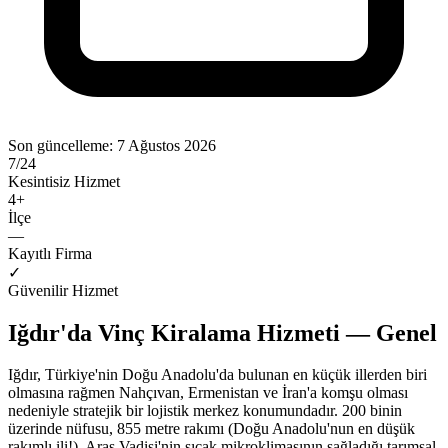
Son güncelleme:
7 Ağustos 2026
7/24
Kesintisiz Hizmet
4
+
İlçe
—
Kayıtlı Firma
✓
Güvenilir Hizmet
Iğdır'da Vinç Kiralama Hizmeti — Genel
Iğdır, Türkiye'nin Doğu Anadolu'da bulunan en küçük illerden biri
olmasına rağmen Nahçıvan, Ermenistan ve İran'a komşu olması
nedeniyle stratejik bir lojistik merkez konumundadır. 200 binin
üzerinde nüfusu, 855 metre rakımı (Doğu Anadolu'nun en düşük
rakımlı ili!), Aras Vadisi'nin sıcak mikroklimasının sağladığı tarımsal