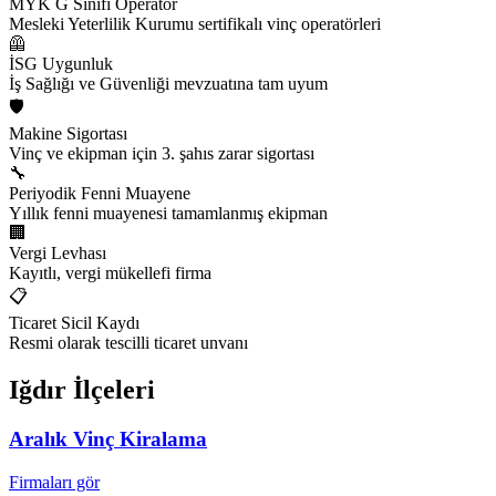
MYK G Sınıfı Operatör
Mesleki Yeterlilik Kurumu sertifikalı vinç operatörleri
🦺
İSG Uygunluk
İş Sağlığı ve Güvenliği mevzuatına tam uyum
🛡️
Makine Sigortası
Vinç ve ekipman için 3. şahıs zarar sigortası
🔧
Periyodik Fenni Muayene
Yıllık fenni muayenesi tamamlanmış ekipman
🏢
Vergi Levhası
Kayıtlı, vergi mükellefi firma
📋
Ticaret Sicil Kaydı
Resmi olarak tescilli ticaret unvanı
Iğdır
İlçeleri
Aralık
Vinç Kiralama
Firmaları gör