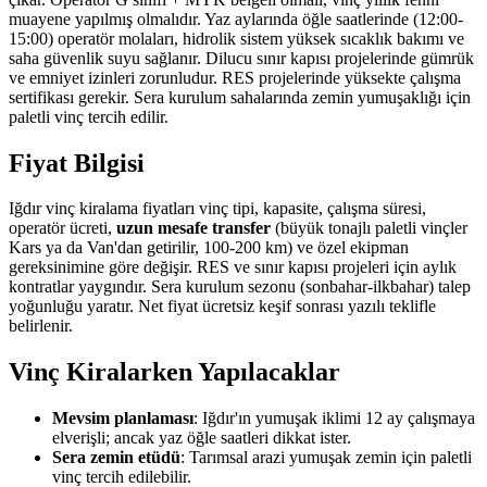
muayene yapılmış olmalıdır. Yaz aylarında öğle saatlerinde (12:00-
15:00) operatör molaları, hidrolik sistem yüksek sıcaklık bakımı ve
saha güvenlik suyu sağlanır. Dilucu sınır kapısı projelerinde gümrük
ve emniyet izinleri zorunludur. RES projelerinde yüksekte çalışma
sertifikası gerekir. Sera kurulum sahalarında zemin yumuşaklığı için
paletli vinç tercih edilir.
Fiyat Bilgisi
Iğdır vinç kiralama fiyatları vinç tipi, kapasite, çalışma süresi,
operatör ücreti,
uzun mesafe transfer
(büyük tonajlı paletli vinçler
Kars ya da Van'dan getirilir, 100-200 km) ve özel ekipman
gereksinimine göre değişir. RES ve sınır kapısı projeleri için aylık
kontratlar yaygındır. Sera kurulum sezonu (sonbahar-ilkbahar) talep
yoğunluğu yaratır. Net fiyat ücretsiz keşif sonrası yazılı teklifle
belirlenir.
Vinç Kiralarken Yapılacaklar
Mevsim planlaması
: Iğdır'ın yumuşak iklimi 12 ay çalışmaya
elverişli; ancak yaz öğle saatleri dikkat ister.
Sera zemin etüdü
: Tarımsal arazi yumuşak zemin için paletli
vinç tercih edilebilir.