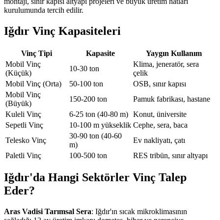
montajı, sınır kapısı altyapı projeleri ve büyük üretim hatları
kurulumunda tercih edilir.
Iğdır Vinç Kapasiteleri
Vinç Tipi
Kapasite
Yaygın Kullanım
Mobil Vinç
Klima, jeneratör, sera
10-30 ton
(Küçük)
çelik
Mobil Vinç (Orta)
50-100 ton
OSB, sınır kapısı
Mobil Vinç
150-200 ton
Pamuk fabrikası, hastane
(Büyük)
Kuleli Vinç
6-25 ton (40-80 m)
Konut, üniversite
Sepetli Vinç
10-100 m yükseklik
Cephe, sera, baca
30-90 ton (40-60
Telesko Vinç
Ev nakliyatı, çatı
m)
Paletli Vinç
100-500 ton
RES tribün, sınır altyapı
Iğdır'da Hangi Sektörler Vinç Talep
Eder?
Aras Vadisi Tarımsal Sera
: Iğdır'ın sıcak mikroklimasının