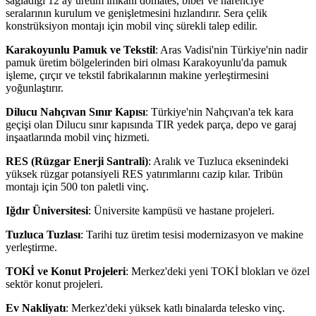
sağladığı 12 ay üretim imkanı domates, biber ve narenciye
seralarının kurulum ve genişletmesini hızlandırır. Sera çelik
konstrüksiyon montajı için mobil vinç sürekli talep edilir.
Karakoyunlu Pamuk ve Tekstil
: Aras Vadisi'nin Türkiye'nin nadir
pamuk üretim bölgelerinden biri olması Karakoyunlu'da pamuk
işleme, çırçır ve tekstil fabrikalarının makine yerleştirmesini
yoğunlaştırır.
Dilucu Nahçıvan Sınır Kapısı
: Türkiye'nin Nahçıvan'a tek kara
geçişi olan Dilucu sınır kapısında TIR yedek parça, depo ve garaj
inşaatlarında mobil vinç hizmeti.
RES (Rüzgar Enerji Santrali)
: Aralık ve Tuzluca eksenindeki
yüksek rüzgar potansiyeli RES yatırımlarını cazip kılar. Tribün
montajı için 500 ton paletli vinç.
Iğdır Üniversitesi
: Üniversite kampüsü ve hastane projeleri.
Tuzluca Tuzlası
: Tarihi tuz üretim tesisi modernizasyon ve makine
yerleştirme.
TOKİ ve Konut Projeleri
: Merkez'deki yeni TOKİ blokları ve özel
sektör konut projeleri.
Ev Nakliyatı
: Merkez'deki yüksek katlı binalarda telesko vinç.