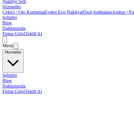
Nakliye Şefi
Hizmetler
Çekici / Oto Kurtarma
Evden Eve Nakliyat
Özel Ambulans
Ambar / Pa
Şehirler
Blog
Hakkımızda
Firma Girişi
Teklif Al
Menü
Hizmetler
Şehirler
Blog
Hakkımızda
Firma Girişi
Teklif Al