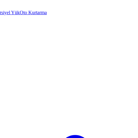
rsiyel Yük
Oto Kurtarma